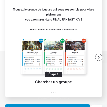
Trouvez le groupe de joueurs qui vous ressemble pour vivre
pleinement
vos aventures dans FINAL FANTASY XIV !
Utilisation de la recherche d'aventuriers
Version de bureau
Étape 1
Chercher un groupe
Prend
Télécharger le jeu
Informations officielles