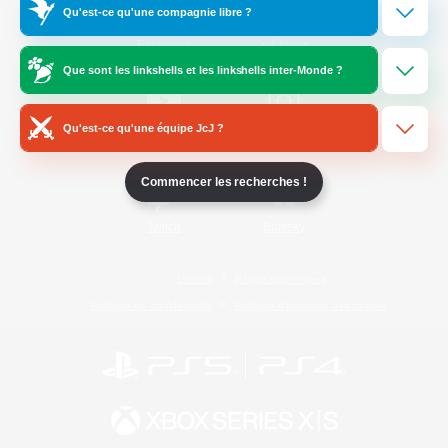
Qu'est-ce qu'une compagnie libre ?
/
Facebook
X
News
Que sont les linkshells et les linkshells inter-Monde ?
Qu'est-ce qu'une équipe JcJ ?
YouTube
Instagram
Commencer les recherches !
Twitch
Bluesky
Licence
Règles et politiques
Politique de confidentialité
Politique d'utilisation des cookies