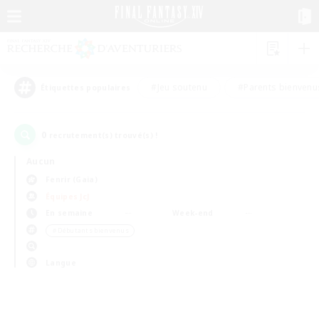
#Jeu soutenu
#Parents bienvenu
Étiquettes populaires
0
recrutement(s) trouvé(s) !
Aucun
Fenrir (Gaia)
Équipes JcJ
En semaine
Week-end
＃Débutants bienvenus
Langue