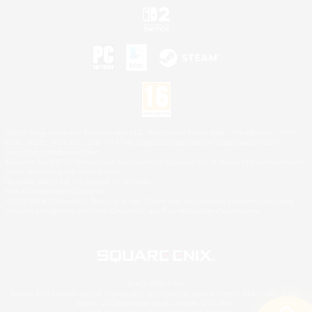
©2026 Sony Interactive Entertainment LLC."PlayStation Family Mark", "PlayStation", "PS5
logo", "PS5", "PS4 logo" and "PS4" are registered trademarks or trademarks of Sony
Interactive Entertainment Inc.
Microsoft, the XBOX Sphere mark, the Series X|S logo and XBOX Series X|S are trademarks
of the Microsoft group of companies.
Nintendo Switch est une marque de Nintendo.
Mac is a trademark of Apple Inc.
©2026 Valve Corporation. Steam et le logo Steam sont des marques déposées et/ou des
marques enregistrées par Valve Corporation aux É.U. et/ou dans d'autres pays.
© SQUARE ENIX
Square Enix Limited, société immatriculée en Angleterre sous le numéro 01804186 - Siège
social : 240 Blackfriars Road, London, SE1 8NW.