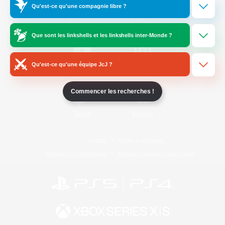
Qu'est-ce qu'une compagnie libre ?
/
Facebook
X
News
Que sont les linkshells et les linkshells inter-Monde ?
Qu'est-ce qu'une équipe JcJ ?
YouTube
Instagram
Commencer les recherches !
Twitch
Bluesky
Licence
Règles et politiques
Politique de confidentialité
Politique d'utilisation des cookies