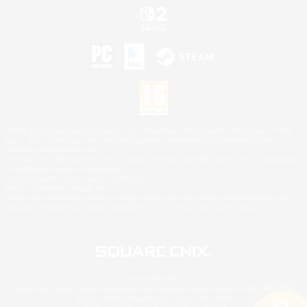
©2026 Sony Interactive Entertainment LLC."PlayStation Family Mark", "PlayStation", "PS5
logo", "PS5", "PS4 logo" and "PS4" are registered trademarks or trademarks of Sony
Interactive Entertainment Inc.
Microsoft, the XBOX Sphere mark, the Series X|S logo and XBOX Series X|S are trademarks
of the Microsoft group of companies.
Nintendo Switch est une marque de Nintendo.
Mac is a trademark of Apple Inc.
©2026 Valve Corporation. Steam et le logo Steam sont des marques déposées et/ou des
marques enregistrées par Valve Corporation aux É.U. et/ou dans d'autres pays.
© SQUARE ENIX
Square Enix Limited, société immatriculée en Angleterre sous le numéro 01804186 - Siège
social : 240 Blackfriars Road, London, SE1 8NW.