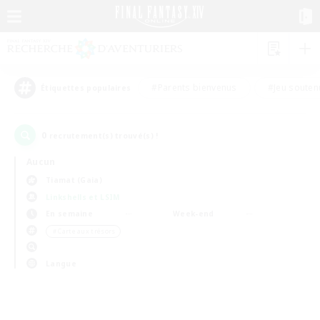
#Parents bienvenus
#Jeu souten
Étiquettes populaires
0
recrutement(s) trouvé(s) !
Aucun
Tiamat (Gaia)
Linkshells et LSIM
En semaine
Week-end
＃Carte aux trésors
Langue