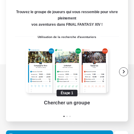
Trouvez le groupe de joueurs qui vous ressemble pour vivre
pleinement
vos aventures dans FINAL FANTASY XIV !
Utilisation de la recherche d'aventuriers
Version de bureau
Étape 1
Chercher un groupe
Prend
Télécharger le jeu
Informations officielles