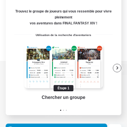
Trouvez le groupe de joueurs qui vous ressemble pour vivre
pleinement
vos aventures dans FINAL FANTASY XIV !
Utilisation de la recherche d'aventuriers
Version de bureau
Étape 1
Chercher un groupe
Prend
Télécharger le jeu
Informations officielles