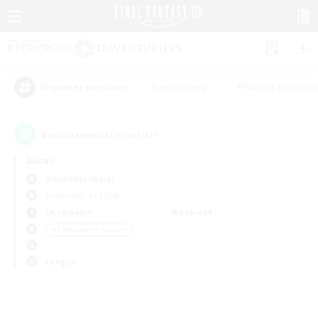
#Jeu soutenu
#Parents bienvenu
Étiquettes populaires
0
recrutement(s) trouvé(s) !
Aucun
Alexander (Gaia)
Linkshells et LSIM
En semaine
Week-end
＃Événements joueurs
Langue