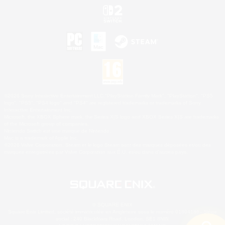
©2026 Sony Interactive Entertainment LLC."PlayStation Family Mark", "PlayStation", "PS5
logo", "PS5", "PS4 logo" and "PS4" are registered trademarks or trademarks of Sony
Interactive Entertainment Inc.
Microsoft, the XBOX Sphere mark, the Series X|S logo and XBOX Series X|S are trademarks
of the Microsoft group of companies.
Nintendo Switch est une marque de Nintendo.
Mac is a trademark of Apple Inc.
©2026 Valve Corporation. Steam et le logo Steam sont des marques déposées et/ou des
marques enregistrées par Valve Corporation aux É.U. et/ou dans d'autres pays.
© SQUARE ENIX
Square Enix Limited, société immatriculée en Angleterre sous le numéro 01804186 - Siège
social : 240 Blackfriars Road, London, SE1 8NW.