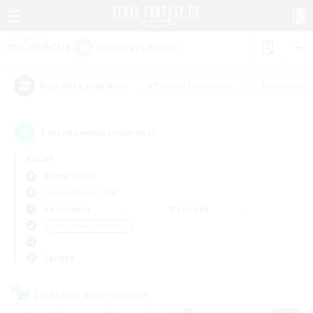
#Parents bienvenus
#Chasses
Étiquettes populaires
1
recrutement(s) trouvé(s) !
Aucun
Fenrir (Gaia)
Linkshells et LSIM
En semaine
Week-end
＃Passe-temps/Intérêts
Langue
Linkshell inter-Monde