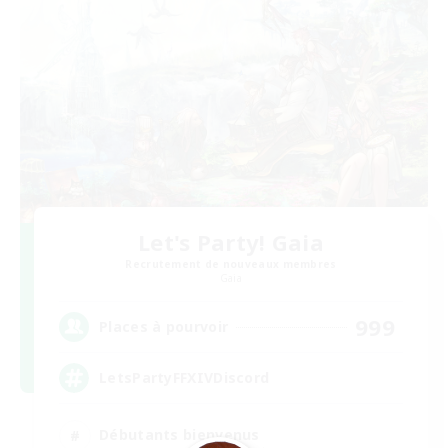
Let's Party! Gaia
Recrutement de nouveaux membres
Gaia
999
Places à pourvoir
LetsPartyFFXIVDiscord
Débutants bienvenus