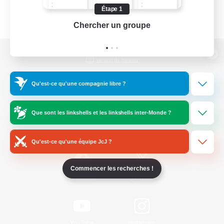
Étape 1
Chercher un groupe
Prend
Version de bureau
Qu'est-ce qu'une compagnie libre ?
Télécharger le jeu
Que sont les linkshells et les linkshells inter-Monde ?
Informations officielles
Qu'est-ce qu'une équipe JcJ ?
Commencer les recherches !
/
Facebook
X
News
YouTube
Instagram