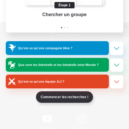
Étape 1
Chercher un groupe
Prend
Version de bureau
Qu'est-ce qu'une compagnie libre ?
Télécharger le jeu
Que sont les linkshells et les linkshells inter-Monde ?
Informations officielles
Qu'est-ce qu'une équipe JcJ ?
Commencer les recherches !
/
Facebook
X
News
YouTube
Instagram