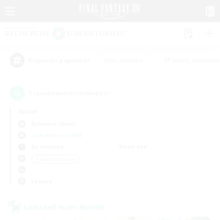
#Jeu soutenu
#Parents bienvenu
Étiquettes populaires
1
recrutement(s) trouvé(s) !
Aucun
Bahamut (Gaia)
Linkshells et LSIM
En semaine
Week-end
＃Joueurs sociaux
Langue
Linkshell inter-Monde