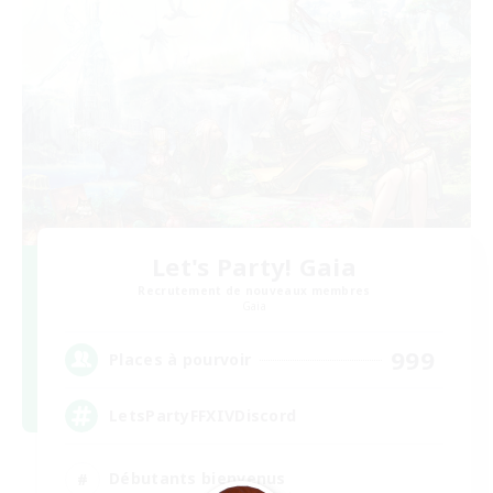
Let's Party! Gaia
Recrutement de nouveaux membres
Gaia
999
Places à pourvoir
LetsPartyFFXIVDiscord
Débutants bienvenus