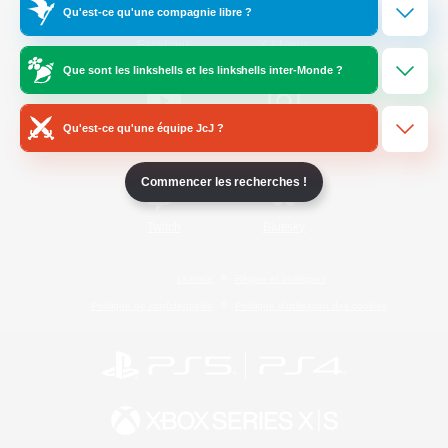
Qu'est-ce qu'une compagnie libre ?
/
Facebook
X
News
Que sont les linkshells et les linkshells inter-Monde ?
Qu'est-ce qu'une équipe JcJ ?
YouTube
Instagram
Commencer les recherches !
Twitch
Bluesky
Licence
Règles et politiques
Politique de confidentialité
Politique d'utilisation des cookies