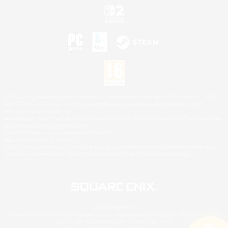
©2026 Sony Interactive Entertainment LLC."PlayStation Family Mark", "PlayStation", "PS5
logo", "PS5", "PS4 logo" and "PS4" are registered trademarks or trademarks of Sony
Interactive Entertainment Inc.
Microsoft, the XBOX Sphere mark, the Series X|S logo and XBOX Series X|S are trademarks
of the Microsoft group of companies.
Nintendo Switch est une marque de Nintendo.
Mac is a trademark of Apple Inc.
©2026 Valve Corporation. Steam et le logo Steam sont des marques déposées et/ou des
marques enregistrées par Valve Corporation aux É.U. et/ou dans d'autres pays.
© SQUARE ENIX
Square Enix Limited, société immatriculée en Angleterre sous le numéro 01804186 - Siège
social : 240 Blackfriars Road, London, SE1 8NW.