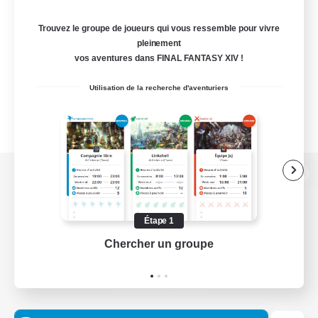
Trouvez le groupe de joueurs qui vous ressemble pour vivre
pleinement
vos aventures dans FINAL FANTASY XIV !
Utilisation de la recherche d'aventuriers
Version de bureau
Étape 1
Chercher un groupe
Prend
Télécharger le jeu
Informations officielles