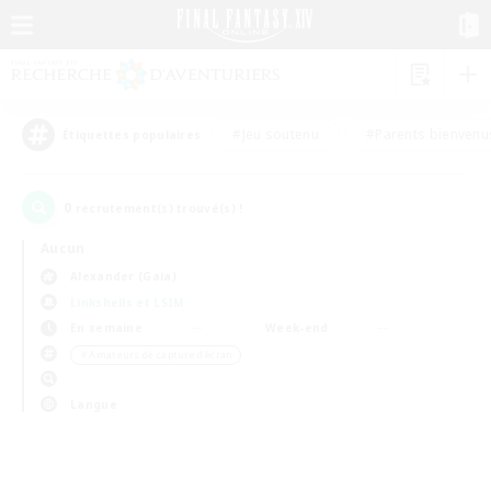
#Jeu soutenu
#Parents bienvenu
Étiquettes populaires
0
recrutement(s) trouvé(s) !
Aucun
Alexander (Gaia)
Linkshells et LSIM
En semaine
Week-end
＃Amateurs de capture d'écran
Langue