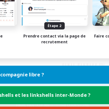
Étape 2
pe
Prendre contact via la page de
Faire c
recrutement
 compagnie libre ?
shells et les linkshells inter-Monde ?
Version mobile