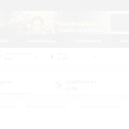
FFXIV
Guides du jeu
Communauté
Cla
Centre de données
Monde
Gaia
Ridill
gnies
Linkshells et
LSIM
0)
(0)
Chasses
#Passe-temps/Intérêts
#Amateurs de logement
nus
#Amateurs de capture d'écran
#Événements joueurs
mateurs de mirage
#Carte aux trésors
#Joueurs sociaux