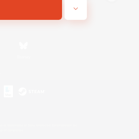
Bluesky
s
s or trademarks of Sony Interactive Entertainment Inc.
up of companies.