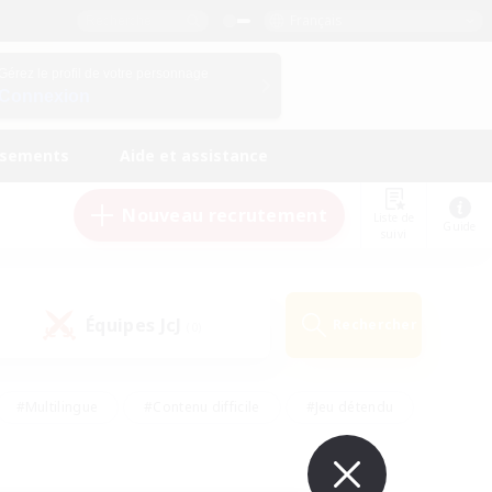
Français
Gérez le profil de votre personnage
Connexion
ssements
Aide et assistance
Nouveau recrutement
Liste de
Guide
suivi
Équipes JcJ
Rechercher
(0)
#Multilingue
#Contenu difficile
#Jeu détendu
#Amateurs de jeu de rôle
#Jeu soutenu
#Débutants bienvenus
#Travailleurs bienvenus