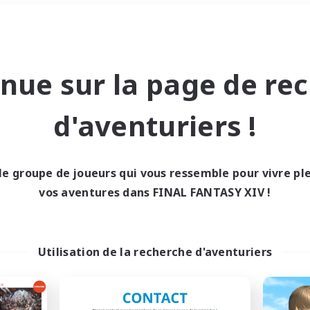
Week-end
＃Amateurs de capture d'écra
nue sur la page de re
d'aventuriers !
le groupe de joueurs qui vous ressemble pour vivre p
0 résultat
vos aventures dans FINAL FANTASY XIV !
cun recrutement trou
Utilisation de la recherche d'aventuriers
Réessayez avec des critères différents.