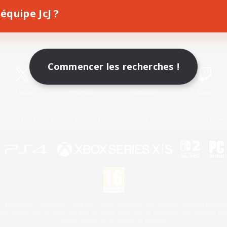
équipe JcJ ?
Télécharger le jeu
Informations officielles
Commencer les recherches !
X
/
News
YouTube
Instagram
Twitch
Licence
Règles et politiques
Politique de confidentialité
Politique d'utilisation des cookie
 Family Mark", "PlayStation", "PS5 logo", "PS5", "PS4 logo" and "PS4" are registered trademark
XBOX Sphere mark, the Series X|S logo and XBOX Series X|S are trademarks of the Microsoft gro
Nintendo Switch est une marque de Nintendo.