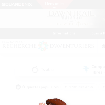
Informations
Jouer à 
Compa
Tout
(0)
libres
(
Étiquettes populaires
#Parents bienvenus
#
#Amateurs d'histoire
#Étudiants bienve
#Artisans/Récolteurs
#Amateurs de JcJ
#A