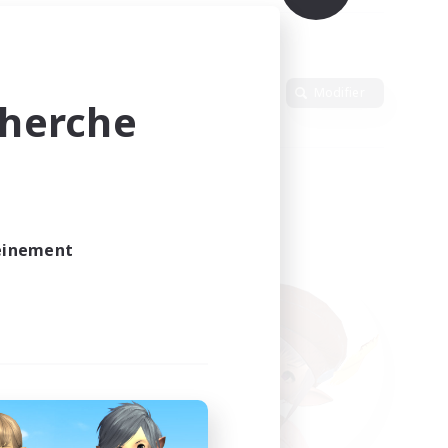
n
Langue
Modifier
cherche
leinement
vé.