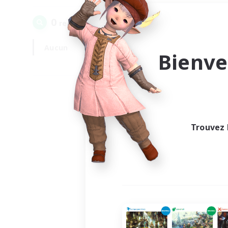
0
recrutement(s) trouvé(s) !
Aucun
En semaine
Bienve
Trouvez 
Au