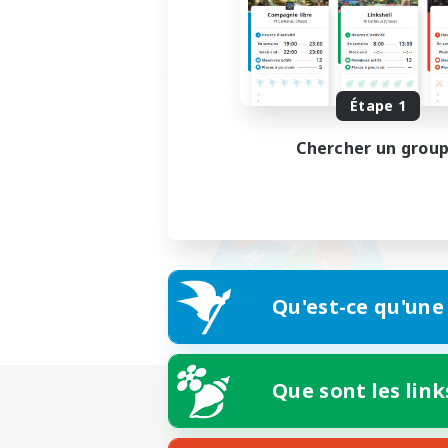
Étape 1
Chercher un grou
Qu'est-ce qu'une
Que sont les link