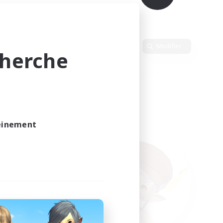
Langue
Modifier
cherche
leinement
vé.