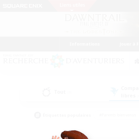
Informations
Jouer à 
Compa
Tout
(0)
libres
(
Étiquettes populaires
#Parents bienvenus
#Étudiants bienvenus
#Jeu détendu
#Amateu
#Amateurs de mirage
#Artisans/Récolteurs