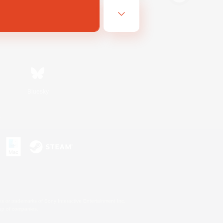
Bluesky
s
s or trademarks of Sony Interactive Entertainment Inc.
up of companies.