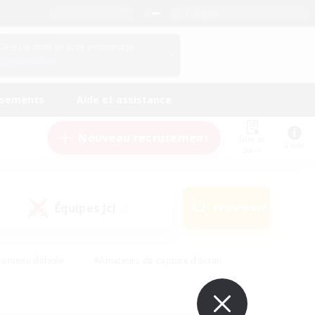
Français
Gérez le profil de votre personnage
Connexion
ssements
Aide et assistance
Nouveau recrutement
Liste de
Guide
suivi
Équipes JcJ
Rechercher
(0)
ontenu difficile
#Amateurs de capture d'écran
ire
#Événements joueurs
#Amateurs de JcJ
#Joueurs sociaux
#Travailleurs bienvenus