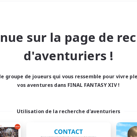
Week-end
＃Amateurs de mirage
nue sur la page de re
d'aventuriers !
le groupe de joueurs qui vous ressemble pour vivre p
0 résultat
vos aventures dans FINAL FANTASY XIV !
cun recrutement trou
Utilisation de la recherche d'aventuriers
Réessayez avec des critères différents.