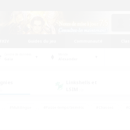
FFXIV
Guides du jeu
Communauté
Cla
Centre de données
Monde
Gaia
Alexander
gnies
Linkshells et
LSIM
0)
(0)
#Multilingue
#Passe-temps/Intérêts
#Chasses
#C
rs de jeu de rôle
#Amateurs de logement
#Amateurs d'histo
#Débutants bienvenus
#Jeu soutenu
#Carte aux trésors