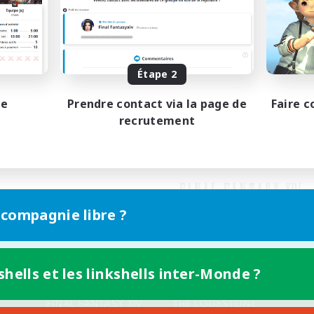
Étape 2
pe
Prendre contact via la page de
Faire c
recrutement
 compagnie libre ?
shells et les linkshells inter-Monde ?
Version mobile