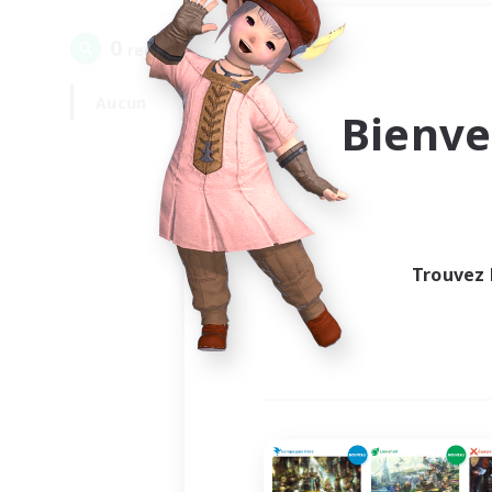
0
recrutement(s) trouvé(s) !
Aucun
En semaine
Bienve
Trouvez 
Au