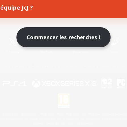
équipe JcJ ?
Télécharger le jeu
Informations officielles
Commencer les recherches !
X
/
News
YouTube
Instagram
Twitch
Licence
Règles et politiques
Politique de confidentialité
Politique d'utilisation des cookie
 Family Mark", "PlayStation", "PS5 logo", "PS5", "PS4 logo" and "PS4" are registered trademark
XBOX Sphere mark, the Series X|S logo and XBOX Series X|S are trademarks of the Microsoft gro
Nintendo Switch est une marque de Nintendo.