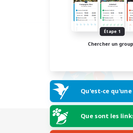
Étape 1
Chercher un grou
Qu'est-ce qu'une
Que sont les link