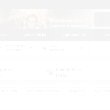
FFXIV
Guides du jeu
Communauté
Cla
Centre de données
Monde
Elemental
Tonberry
gnies
Linkshells et
LSIM
0)
(0)
Jeu soutenu
#Étudiants bienvenus
#Chasses
#Jeu déte
nts joueurs
#Amateurs d'histoire
#Multilingue
#Amate
#Amateurs de JcJ
#Amateurs de mirage
#Carte aux trésors