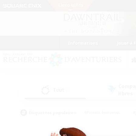
Informations
Jouer à 
Compa
Tout
(0)
libres
(
Étiquettes populaires
#Parents bienvenus
#
#Amateurs de capture d'écran
#Événeme
#Artisans/Récolteurs
#Débutants bienvenus