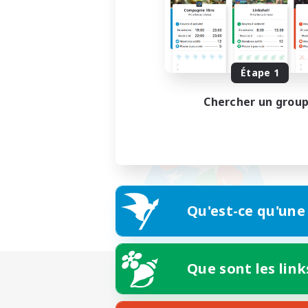
Étape 1
Chercher un grou
Qu'est-ce qu'une
Que sont les link