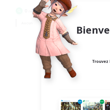
0
recrutement(s) trouvé(s) !
Aucun
En semaine
Bienve
Trouvez 
Au