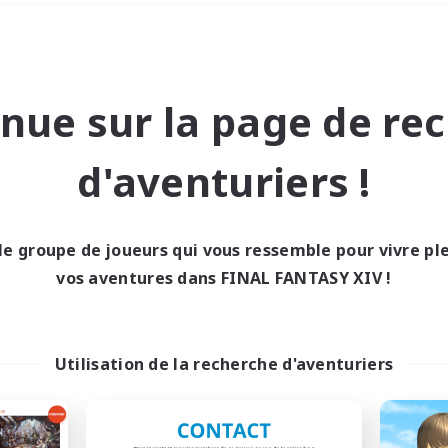
Week-end
＃Amateurs de JcJ
nue sur la page de re
d'aventuriers !
le groupe de joueurs qui vous ressemble pour vivre p
0 résultat
vos aventures dans FINAL FANTASY XIV !
cun recrutement trou
Utilisation de la recherche d'aventuriers
Réessayez avec des critères différents.