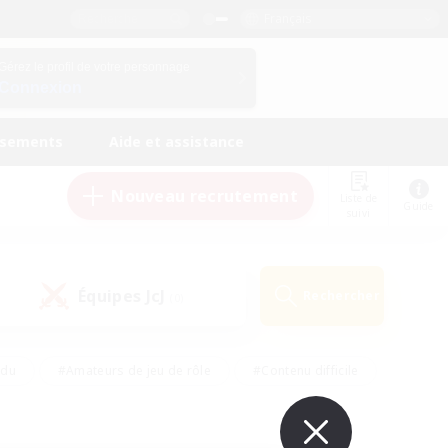
Français
Gérez le profil de votre personnage
Connexion
ssements
Aide et assistance
Nouveau recrutement
Liste de
Guide
suivi
Équipes JcJ
Rechercher
(0)
ndu
#Amateurs de jeu de rôle
#Contenu difficile
urs de logement
#Passe-temps/Intérêts
#Joueurs sociaux
#Travailleurs bienvenus