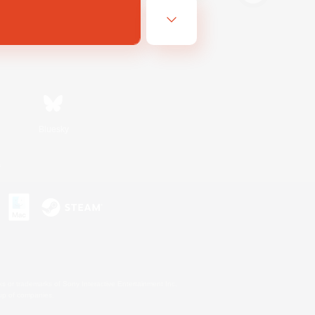
Bluesky
s
s or trademarks of Sony Interactive Entertainment Inc.
up of companies.