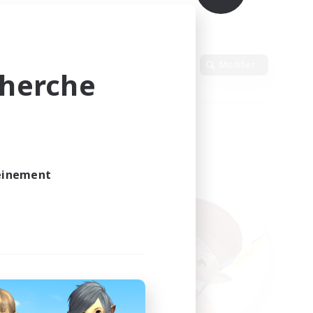
Langue
Modifier
cherche
leinement
vé.