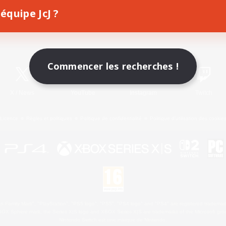
équipe JcJ ?
Télécharger le jeu
Informations officielles
Commencer les recherches !
X
/
News
YouTube
Instagram
Twitch
Licence
Règles et politiques
Politique de confidentialité
Politique d'utilisation des cookie
 Family Mark", "PlayStation", "PS5 logo", "PS5", "PS4 logo" and "PS4" are registered trademark
XBOX Sphere mark, the Series X|S logo and XBOX Series X|S are trademarks of the Microsoft gro
Nintendo Switch est une marque de Nintendo.