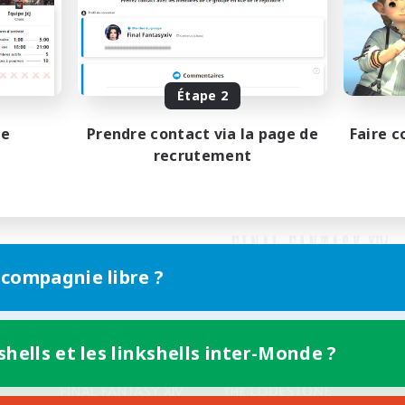
Étape 2
pe
Prendre contact via la page de
Faire c
recrutement
 compagnie libre ?
shells et les linkshells inter-Monde ?
Version mobile