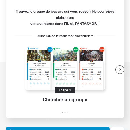
Trouvez le groupe de joueurs qui vous ressemble pour vivre
pleinement
vos aventures dans FINAL FANTASY XIV !
Utilisation de la recherche d'aventuriers
Version de bureau
Étape 1
Chercher un groupe
Prend
Télécharger le jeu
Informations officielles