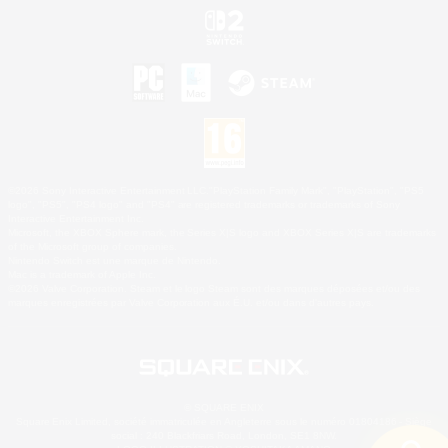
©2026 Sony Interactive Entertainment LLC."PlayStation Family Mark", "PlayStation", "PS5
logo", "PS5", "PS4 logo" and "PS4" are registered trademarks or trademarks of Sony
Interactive Entertainment Inc.
Microsoft, the XBOX Sphere mark, the Series X|S logo and XBOX Series X|S are trademarks
of the Microsoft group of companies.
Nintendo Switch est une marque de Nintendo.
Mac is a trademark of Apple Inc.
©2026 Valve Corporation. Steam et le logo Steam sont des marques déposées et/ou des
marques enregistrées par Valve Corporation aux É.U. et/ou dans d'autres pays.
© SQUARE ENIX
Square Enix Limited, société immatriculée en Angleterre sous le numéro 01804186 - Siège
social : 240 Blackfriars Road, London, SE1 8NW.