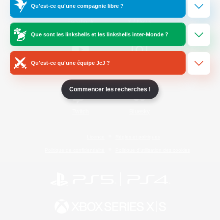
Qu'est-ce qu'une compagnie libre ?
/
Facebook
X
News
Que sont les linkshells et les linkshells inter-Monde ?
Qu'est-ce qu'une équipe JcJ ?
YouTube
Instagram
Commencer les recherches !
Twitch
Bluesky
Licence
Règles et politiques
Politique de confidentialité
Politique d'utilisation des cookies