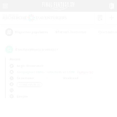
#Parents bienvenus
#Jeu souten
Étiquettes populaires
0
recrutement(s) trouvé(s) !
Aucun
Aegis (Elemental)
Compagnies libres
Linkshells et LSIM
Équipes JcJ
En semaine
Week-end
＃Amateurs de JcJ
Langue