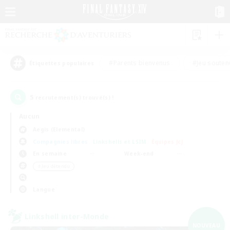
#Parents bienvenus
#Jeu souten
Étiquettes populaires
5
recrutement(s) trouvé(s) !
Aucun
Aegis (Elemental)
Compagnies libres
Linkshells et LSIM
Équipes JcJ
En semaine
Week-end
＃Jeu détendu
Langue
Linkshell inter-Monde
NOUVEAU