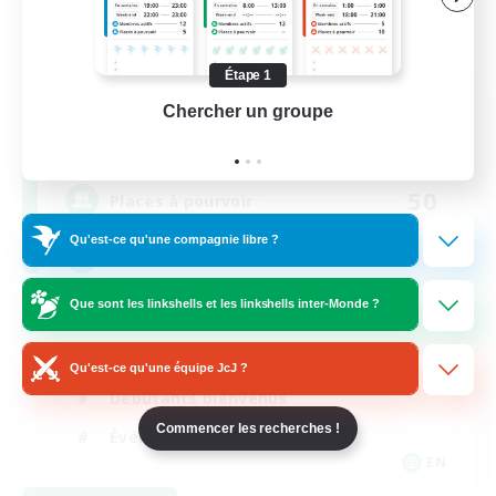
Étape 1
Rainbow Connection
Chercher un groupe
Prend
Recrutement de nouveaux membres
Elemental
50
Places à pourvoir
Qu'est-ce qu'une compagnie libre ?
LGBTQIA+
Que sont les linkshells et les linkshells inter-Monde ?
Joueurs sociaux
Jeu détendu
Qu'est-ce qu'une équipe JcJ ?
Débutants bienvenus
Commencer les recherches !
Événements joueurs
EN