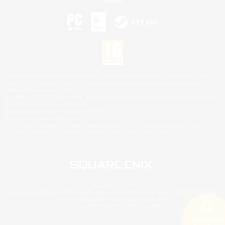
©2026 Sony Interactive Entertainment LLC."PlayStation Family Mark", "PlayStation", "PS5
logo", "PS5", "PS4 logo" and "PS4" are registered trademarks or trademarks of Sony
Interactive Entertainment Inc.
Microsoft, the XBOX Sphere mark, the Series X|S logo and XBOX Series X|S are trademarks
of the Microsoft group of companies.
Nintendo Switch est une marque de Nintendo.
Mac is a trademark of Apple Inc.
©2026 Valve Corporation. Steam et le logo Steam sont des marques déposées et/ou des
marques enregistrées par Valve Corporation aux É.U. et/ou dans d'autres pays.
© SQUARE ENIX
Square Enix Limited, société immatriculée en Angleterre sous le numéro 01804186 - Siège
social : 240 Blackfriars Road, London, SE1 8NW.
LOGO ILLUSTRATION:© YOSHITAKA AMANO
Rechercher