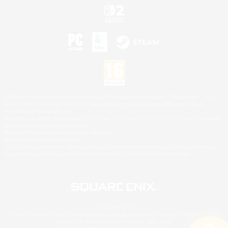
©2026 Sony Interactive Entertainment LLC."PlayStation Family Mark", "PlayStation", "PS5
logo", "PS5", "PS4 logo" and "PS4" are registered trademarks or trademarks of Sony
Interactive Entertainment Inc.
Microsoft, the XBOX Sphere mark, the Series X|S logo and XBOX Series X|S are trademarks
of the Microsoft group of companies.
Nintendo Switch est une marque de Nintendo.
Mac is a trademark of Apple Inc.
©2026 Valve Corporation. Steam et le logo Steam sont des marques déposées et/ou des
marques enregistrées par Valve Corporation aux É.U. et/ou dans d'autres pays.
© SQUARE ENIX
Square Enix Limited, société immatriculée en Angleterre sous le numéro 01804186 - Siège
social : 240 Blackfriars Road, London, SE1 8NW.