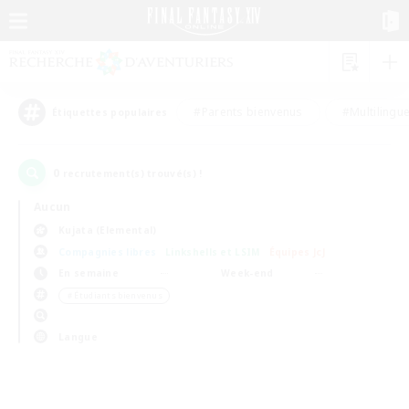
#Parents bienvenus
#Multilingu
Étiquettes populaires
0
recrutement(s) trouvé(s) !
Aucun
Kujata (Elemental)
Compagnies libres
Linkshells et LSIM
Équipes JcJ
En semaine
Week-end
＃Étudiants bienvenus
Langue