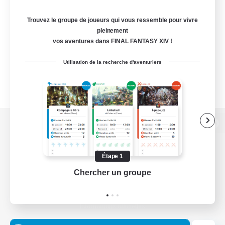
Trouvez le groupe de joueurs qui vous ressemble pour vivre
pleinement
vos aventures dans FINAL FANTASY XIV !
Utilisation de la recherche d'aventuriers
Version de bureau
Étape 1
Chercher un groupe
Prend
Télécharger le jeu
Informations officielles