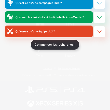
Qu'est-ce qu'une compagnie libre ?
/
Facebook
X
News
Que sont les linkshells et les linkshells inter-Monde ?
Qu'est-ce qu'une équipe JcJ ?
YouTube
Instagram
Commencer les recherches !
Twitch
Bluesky
Licence
Règles et politiques
Politique de confidentialité
Politique d'utilisation des cookies