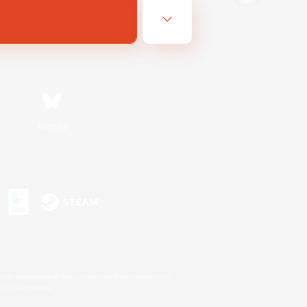
Bluesky
s
s or trademarks of Sony Interactive Entertainment Inc.
up of companies.