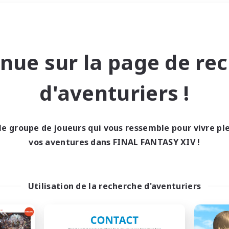
Week-end
＃Amateurs de JcJ
nue sur la page de re
d'aventuriers !
le groupe de joueurs qui vous ressemble pour vivre p
0 résultat
vos aventures dans FINAL FANTASY XIV !
cun recrutement trou
Utilisation de la recherche d'aventuriers
Réessayez avec des critères différents.