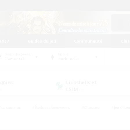
FFXIV
Guides du jeu
Communauté
Cla
Centre de données
Monde
Elemental
Carbuncle
gnies
Linkshells et
LSIM
0)
(0)
Jeu soutenu
#Étudiants bienvenus
#Chasses
#Jeu déte
nts joueurs
#Amateurs d'histoire
#Multilingue
#Amate
#Amateurs de JcJ
#Amateurs de mirage
#Carte aux trésors