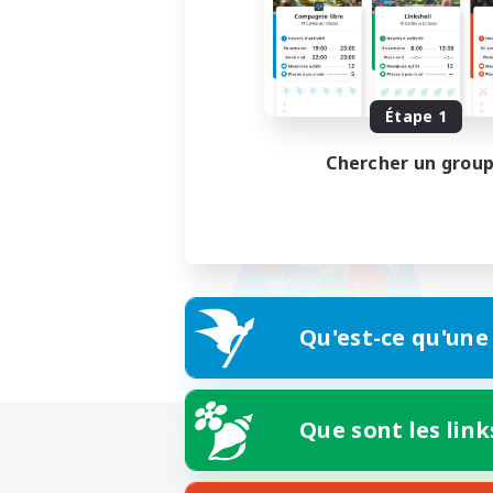
Étape 1
Chercher un grou
Qu'est-ce qu'une
Que sont les link