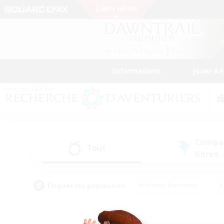
Informations
Jouer à 
Compa
Tout
(0)
libres
(
Étiquettes populaires
#Parents bienvenus
#
#Amateurs de capture d'écran
#Événeme
#Artisans/Récolteurs
#Débutants bienvenus