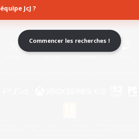
équipe JcJ ?
Télécharger le jeu
Informations officielles
Commencer les recherches !
X
/
News
YouTube
Instagram
Twitch
Licence
Règles et politiques
Politique de confidentialité
Politique d'utilisation des cookie
 Family Mark", "PlayStation", "PS5 logo", "PS5", "PS4 logo" and "PS4" are registered trademark
XBOX Sphere mark, the Series X|S logo and XBOX Series X|S are trademarks of the Microsoft gro
Nintendo Switch est une marque de Nintendo.