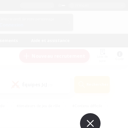
Français
Gérez le profil de votre personnage
Connexion
ssements
Aide et assistance
Nouveau recrutement
Liste de
Guide
suivi
Équipes JcJ
Rechercher
(0)
ndu
#Amateurs de jeu de rôle
#Contenu difficile
urs de logement
#Passe-temps/Intérêts
#Joueurs sociaux
#Travailleurs bienvenus