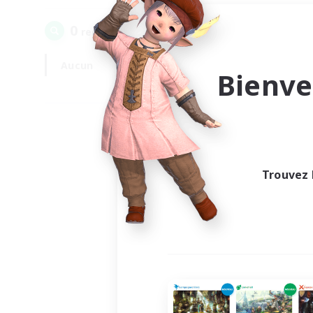
0
recrutement(s) trouvé(s) !
Aucun
En semaine
Bienve
Trouvez 
Au