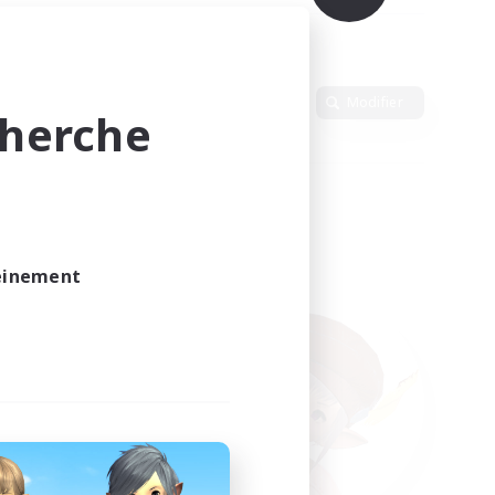
Langue
Modifier
cherche
leinement
vé.