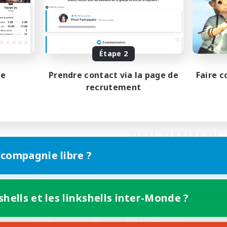
Étape 2
pe
Prendre contact via la page de
Faire c
recrutement
 compagnie libre ?
shells et les linkshells inter-Monde ?
Version mobile