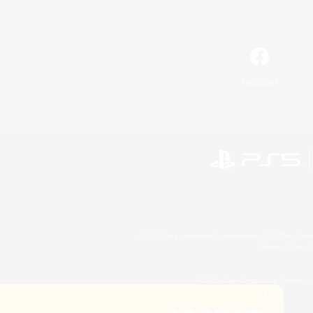
Facebook
©2026 Sony Interactive Entertainment LLC."PlayStation
Microsoft, the 
©2026 Valve Corporation. Steam et 