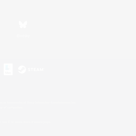
Bluesky
s
s or trademarks of Sony Interactive Entertainment Inc.
up of companies.
 aux É.U. et/ou dans d'autres pays.