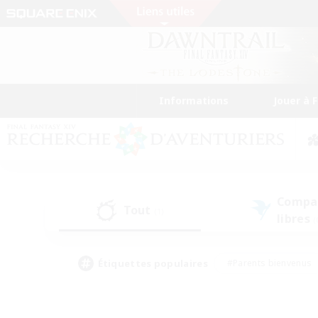
Informations
Jouer à 
Compa
Tout
(1)
libres
(
Étiquettes populaires
#Parents bienvenus
#Étudiants bienvenus
#Jeu détendu
#Amateu
#Amateurs de mirage
#Artisans/Récolteurs