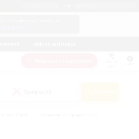
Français
Gérez le profil de votre personnage
Connexion
ssements
Aide et assistance
Nouveau recrutement
Liste de
Guide
suivi
Équipes JcJ
Rechercher
(0)
ontenu difficile
#Amateurs de capture d'écran
ire
#Événements joueurs
#Amateurs de JcJ
#Joueurs sociaux
#Travailleurs bienvenus