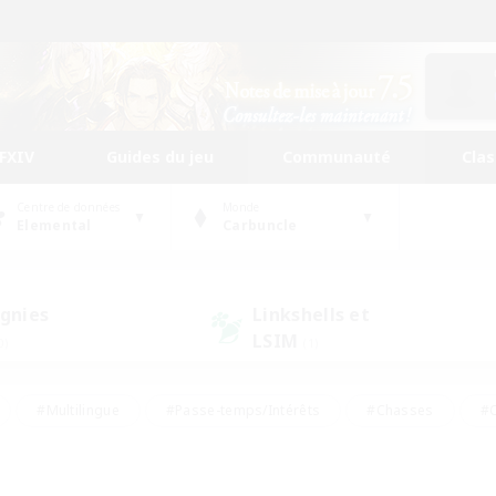
FFXIV
Guides du jeu
Communauté
Cla
Centre de données
Monde
Elemental
Carbuncle
gnies
Linkshells et
LSIM
0)
(1)
#Multilingue
#Passe-temps/Intérêts
#Chasses
#C
rs de jeu de rôle
#Amateurs de logement
#Amateurs d'histo
#Débutants bienvenus
#Jeu soutenu
#Carte aux trésors