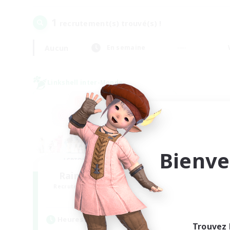
1
recrutement(s) trouvé(s) !
Aucun
En semaine
Linkshell inter-Monde
Bienve
Rainbow Connection
Recrutement de nouveaux membres
Elemental
Heures d'activité
Trouvez 