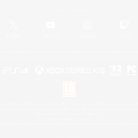
Informations officielles
X
/
News
YouTube
Instagram
Twitch
Licence
Règles et politiques
Politique de confidentialité
Politique d'utilisation des cookie
 Family Mark", "PlayStation", "PS5 logo", "PS5", "PS4 logo" and "PS4" are registered trademark
XBOX Sphere mark, the Series X|S logo and XBOX Series X|S are trademarks of the Microsoft gro
Nintendo Switch est une marque de Nintendo.
Mac is a trademark of Apple Inc.
le logo Steam sont des marques déposées et/ou des marques enregistrées par Valve Corporation