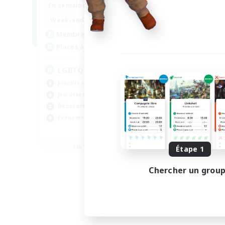
18:00
1:00
En semaine
10:00
2:00
Week-end
580
Membres actifs
50
Places à pourvoir
LGBTQIA+
Joueurs sociaux
Jeu détendu
Débutants bienvenus
Événements joueurs
EN
Fin du recrutement le 25/08/2026
Étape 1
Chercher un grou