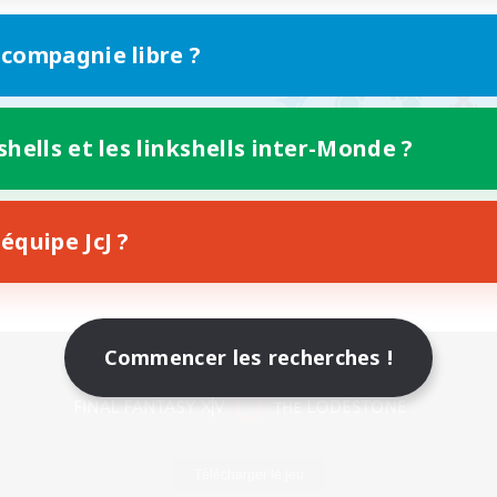
 compagnie libre ?
shells et les linkshells inter-Monde ?
équipe JcJ ?
Commencer les recherches !
Version mobile
Télécharger le jeu