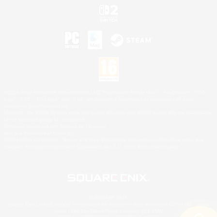
©2026 Sony Interactive Entertainment LLC."PlayStation Family Mark", "PlayStation", "PS5
logo", "PS5", "PS4 logo" and "PS4" are registered trademarks or trademarks of Sony
Interactive Entertainment Inc.
Microsoft, the XBOX Sphere mark, the Series X|S logo and XBOX Series X|S are trademarks
of the Microsoft group of companies.
Nintendo Switch est une marque de Nintendo.
Mac is a trademark of Apple Inc.
©2026 Valve Corporation. Steam et le logo Steam sont des marques déposées et/ou des
marques enregistrées par Valve Corporation aux É.U. et/ou dans d'autres pays.
© SQUARE ENIX
Square Enix Limited, société immatriculée en Angleterre sous le numéro 01804186 - Siège
social : 240 Blackfriars Road, London, SE1 8NW.