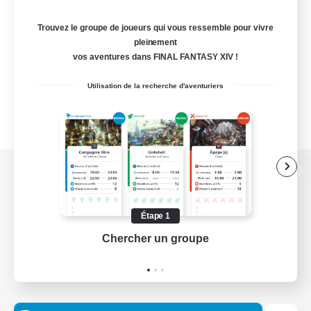
Trouvez le groupe de joueurs qui vous ressemble pour vivre
pleinement
vos aventures dans FINAL FANTASY XIV !
Utilisation de la recherche d'aventuriers
Version de bureau
Étape 1
Chercher un groupe
Prend
Télécharger le jeu
Informations officielles