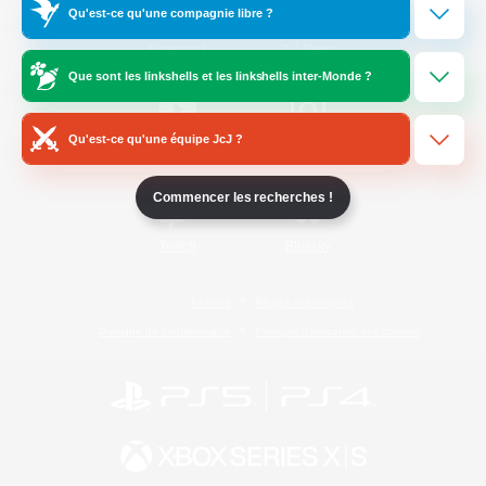
Qu'est-ce qu'une compagnie libre ?
/
Facebook
X
News
Que sont les linkshells et les linkshells inter-Monde ?
Qu'est-ce qu'une équipe JcJ ?
YouTube
Instagram
Commencer les recherches !
Twitch
Bluesky
Licence
Règles et politiques
Politique de confidentialité
Politique d'utilisation des cookies