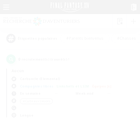
#Parents bienvenus
#Chasses
Étiquettes populaires
0
recrutement(s) trouvé(s) !
Aucun
Carbuncle (Elemental)
Compagnies libres
Linkshells et LSIM
Équipes JcJ
En semaine
Week-end
＃Carte aux trésors
Langue