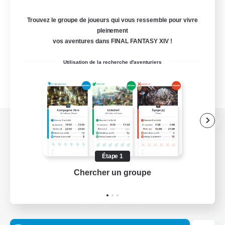
Trouvez le groupe de joueurs qui vous ressemble pour vivre
pleinement
vos aventures dans FINAL FANTASY XIV !
Utilisation de la recherche d'aventuriers
Version de bureau
Étape 1
Chercher un groupe
Prend
Télécharger le jeu
Informations officielles