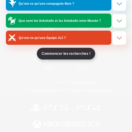
Qu'est-ce qu'une compagnie libre ?
/
Facebook
X
News
Que sont les linkshells et les linkshells inter-Monde ?
Qu'est-ce qu'une équipe JcJ ?
YouTube
Instagram
Commencer les recherches !
Twitch
Bluesky
Licence
Règles et politiques
Politique de confidentialité
Politique d'utilisation des cookies