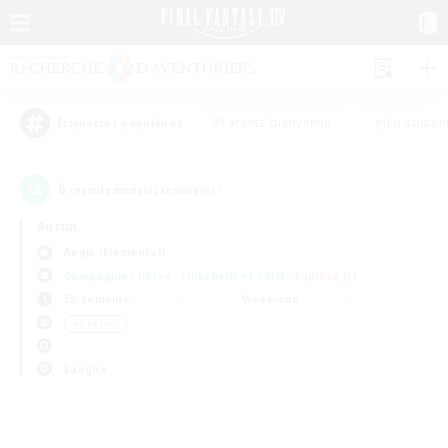
#Parents bienvenus
#Jeu souten
Étiquettes populaires
0
recrutement(s) trouvé(s) !
Aucun
Aegis (Elemental)
Compagnies libres
Linkshells et LSIM
Équipes JcJ
En semaine
Week-end
＃Chasses
Langue