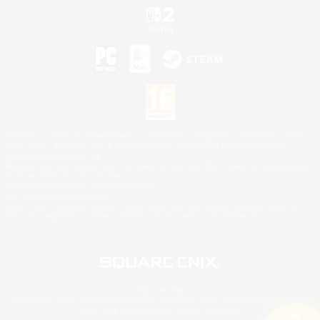
©2026 Sony Interactive Entertainment LLC."PlayStation Family Mark", "PlayStation", "PS5
logo", "PS5", "PS4 logo" and "PS4" are registered trademarks or trademarks of Sony
Interactive Entertainment Inc.
Microsoft, the XBOX Sphere mark, the Series X|S logo and XBOX Series X|S are trademarks
of the Microsoft group of companies.
Nintendo Switch est une marque de Nintendo.
Mac is a trademark of Apple Inc.
©2026 Valve Corporation. Steam et le logo Steam sont des marques déposées et/ou des
marques enregistrées par Valve Corporation aux É.U. et/ou dans d'autres pays.
© SQUARE ENIX
Square Enix Limited, société immatriculée en Angleterre sous le numéro 01804186 - Siège
social : 240 Blackfriars Road, London, SE1 8NW.