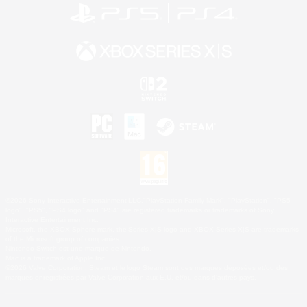
©2026 Sony Interactive Entertainment LLC."PlayStation Family Mark", "PlayStation", "PS5
logo", "PS5", "PS4 logo" and "PS4" are registered trademarks or trademarks of Sony
Interactive Entertainment Inc.
Microsoft, the XBOX Sphere mark, the Series X|S logo and XBOX Series X|S are trademarks
of the Microsoft group of companies.
Nintendo Switch est une marque de Nintendo.
Mac is a trademark of Apple Inc.
©2026 Valve Corporation. Steam et le logo Steam sont des marques déposées et/ou des
marques enregistrées par Valve Corporation aux É.U. et/ou dans d'autres pays.