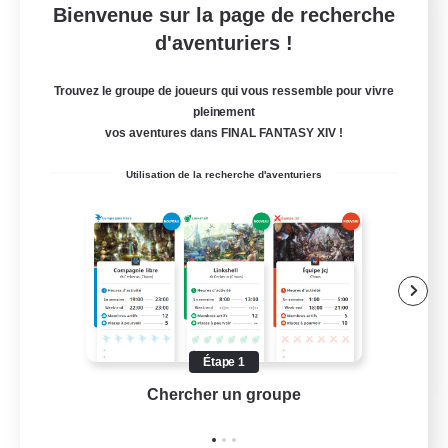
Bienvenue sur la page de recherche
Let's Party! Element
d'aventuriers !
Recrutement de nouveaux membres
Elemental
Trouvez le groupe de joueurs qui vous ressemble pour vivre
999
pleinement
Places à pourvoir
vos aventures dans FINAL FANTASY XIV !
LetsPartyFFXIVDiscord
Utilisation de la recherche d'aventuriers
Débutants bienvenus
Jeu détendu
Passe-temps/Intérêts
Joueurs sociaux
EN
Étape 1
Chercher un groupe
Prend
Voir détails
Fin du recrutement le 24/08/2026