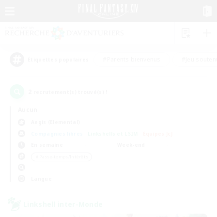
#Parents bienvenus
#Jeu souten
Étiquettes populaires
2
recrutement(s) trouvé(s) !
Aucun
Aegis (Elemental)
Compagnies libres
Linkshells et LSIM
Équipes JcJ
En semaine
Week-end
＃Passe-temps/Intérêts
Langue
Linkshell inter-Monde