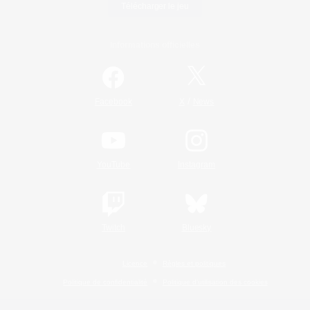
Télécharger le jeu
Informations officielles
/
Facebook
X
News
YouTube
Instagram
Twitch
Bluesky
Licence
Règles et politiques
Politique de confidentialité
Politique d'utilisation des cookies