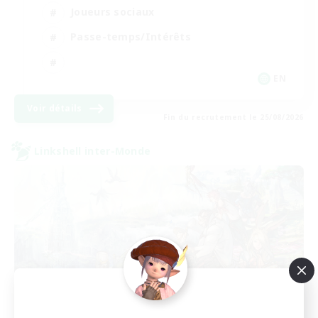
Joueurs sociaux
Passe-temps/Intérêts
EN
Voir détails
Fin du recrutement le 25/08/2026
Linkshell inter-Monde