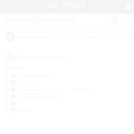
#Parents bienvenus
#Jeu souten
Étiquettes populaires
0
recrutement(s) trouvé(s) !
Aucun
Aegis (Elemental)
Équipes JcJ
En semaine
Week-end
＃Amateurs de jeu de rôle
Langue