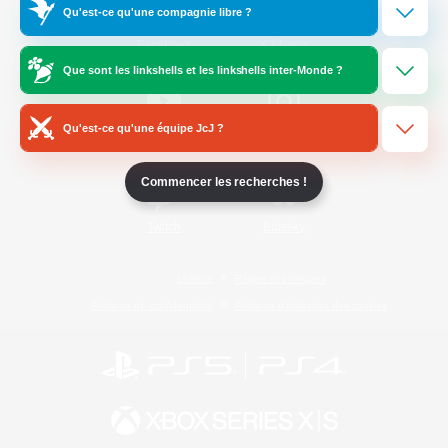
Qu'est-ce qu'une compagnie libre ?
/
Facebook
X
News
Que sont les linkshells et les linkshells inter-Monde ?
Qu'est-ce qu'une équipe JcJ ?
YouTube
Instagram
Commencer les recherches !
Twitch
Bluesky
Licence
Règles et politiques
Politique de confidentialité
Politique d'utilisation des cookies