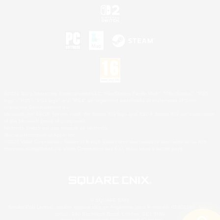
©2026 Sony Interactive Entertainment LLC."PlayStation Family Mark", "PlayStation", "PS5
logo", "PS5", "PS4 logo" and "PS4" are registered trademarks or trademarks of Sony
Interactive Entertainment Inc.
Microsoft, the XBOX Sphere mark, the Series X|S logo and XBOX Series X|S are trademarks
of the Microsoft group of companies.
Nintendo Switch est une marque de Nintendo.
Mac is a trademark of Apple Inc.
©2026 Valve Corporation. Steam et le logo Steam sont des marques déposées et/ou des
marques enregistrées par Valve Corporation aux É.U. et/ou dans d'autres pays.
© SQUARE ENIX
Square Enix Limited, société immatriculée en Angleterre sous le numéro 01804186 - Siège
social : 240 Blackfriars Road, London, SE1 8NW.