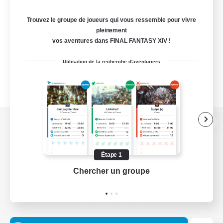
Trouvez le groupe de joueurs qui vous ressemble pour vivre
pleinement
vos aventures dans FINAL FANTASY XIV !
Utilisation de la recherche d'aventuriers
Version de bureau
Étape 1
Chercher un groupe
Prend
Télécharger le jeu
Informations officielles