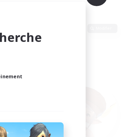
Langue
Modifier
cherche
leinement
vé.