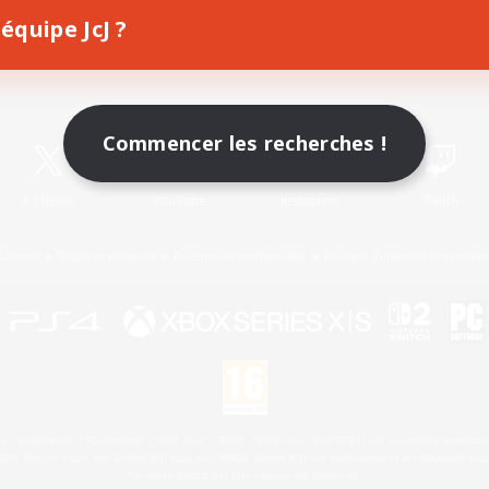
équipe JcJ ?
Télécharger le jeu
Informations officielles
Commencer les recherches !
X
/
News
YouTube
Instagram
Twitch
Licence
Règles et politiques
Politique de confidentialité
Politique d'utilisation des cookie
 Family Mark", "PlayStation", "PS5 logo", "PS5", "PS4 logo" and "PS4" are registered trademark
XBOX Sphere mark, the Series X|S logo and XBOX Series X|S are trademarks of the Microsoft gro
Nintendo Switch est une marque de Nintendo.