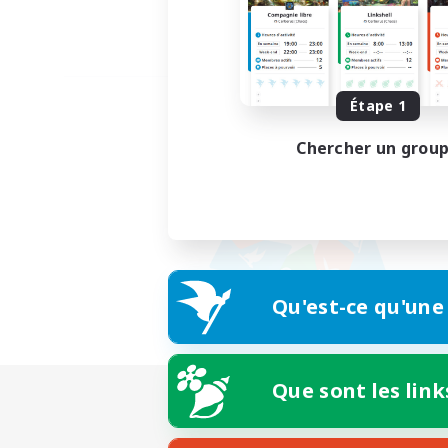
Étape 1
Chercher un grou
Qu'est-ce qu'une
Que sont les link