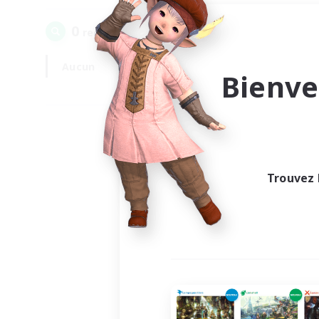
0
recrutement(s) trouvé(s) !
Aucun
En semaine
Bienve
Trouvez 
Au