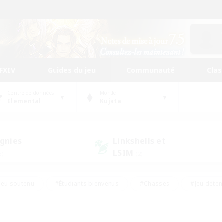
FFXIV
Guides du jeu
Communauté
Cla
Centre de données
Monde
Elemental
Kujata
gnies
Linkshells et
LSIM
5)
(2)
Jeu soutenu
#Étudiants bienvenus
#Chasses
#Jeu déte
nts joueurs
#Amateurs d'histoire
#Multilingue
#Amate
#Amateurs de JcJ
#Amateurs de mirage
#Carte aux trésors