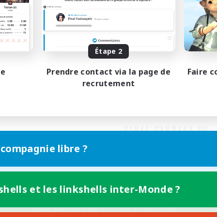
Étape 2
pe
Prendre contact via la page de
Faire c
recrutement
 compagnie libre ?
shells et les linkshells inter-Monde ?
Version mobile