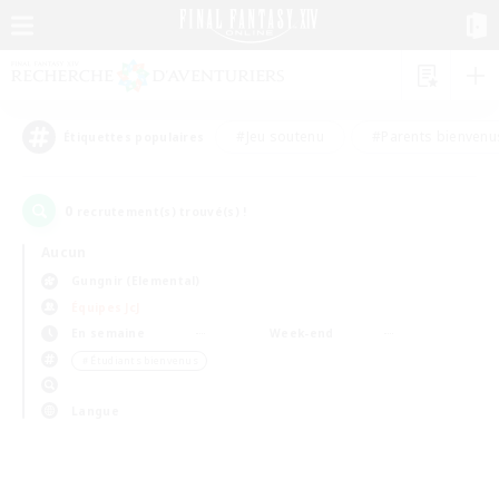
#Jeu soutenu
#Parents bienvenu
Étiquettes populaires
0
recrutement(s) trouvé(s) !
Aucun
Gungnir (Elemental)
Équipes JcJ
En semaine
Week-end
＃Étudiants bienvenus
Langue