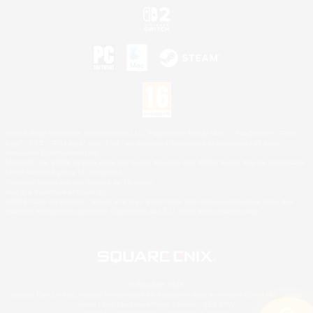
©2026 Sony Interactive Entertainment LLC."PlayStation Family Mark", "PlayStation", "PS5
logo", "PS5", "PS4 logo" and "PS4" are registered trademarks or trademarks of Sony
Interactive Entertainment Inc.
Microsoft, the XBOX Sphere mark, the Series X|S logo and XBOX Series X|S are trademarks
of the Microsoft group of companies.
Nintendo Switch est une marque de Nintendo.
Mac is a trademark of Apple Inc.
©2026 Valve Corporation. Steam et le logo Steam sont des marques déposées et/ou des
marques enregistrées par Valve Corporation aux É.U. et/ou dans d'autres pays.
© SQUARE ENIX
Square Enix Limited, société immatriculée en Angleterre sous le numéro 01804186 - Siège
social : 240 Blackfriars Road, London, SE1 8NW.