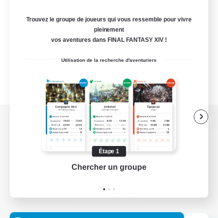
Trouvez le groupe de joueurs qui vous ressemble pour vivre
pleinement
vos aventures dans FINAL FANTASY XIV !
Utilisation de la recherche d'aventuriers
Version de bureau
Étape 1
Chercher un groupe
Prend
Télécharger le jeu
Informations officielles