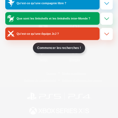
Qu'est-ce qu'une compagnie libre ?
/
Facebook
X
News
Que sont les linkshells et les linkshells inter-Monde ?
Qu'est-ce qu'une équipe JcJ ?
YouTube
Instagram
Commencer les recherches !
Twitch
Bluesky
Licence
Règles et politiques
Politique de confidentialité
Politique d'utilisation des cookies