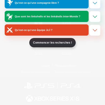
Qu'est-ce qu'une compagnie libre ?
/
Facebook
X
News
Que sont les linkshells et les linkshells inter-Monde ?
Qu'est-ce qu'une équipe JcJ ?
YouTube
Instagram
Commencer les recherches !
Twitch
Bluesky
Licence
Règles et politiques
Politique de confidentialité
Politique d'utilisation des cookies