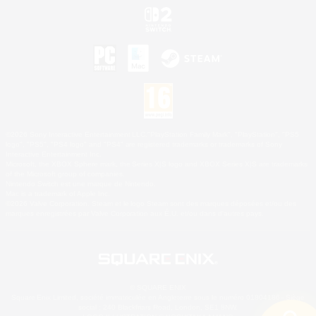
©2026 Sony Interactive Entertainment LLC."PlayStation Family Mark", "PlayStation", "PS5
logo", "PS5", "PS4 logo" and "PS4" are registered trademarks or trademarks of Sony
Interactive Entertainment Inc.
Microsoft, the XBOX Sphere mark, the Series X|S logo and XBOX Series X|S are trademarks
of the Microsoft group of companies.
Nintendo Switch est une marque de Nintendo.
Mac is a trademark of Apple Inc.
©2026 Valve Corporation. Steam et le logo Steam sont des marques déposées et/ou des
marques enregistrées par Valve Corporation aux É.U. et/ou dans d'autres pays.
© SQUARE ENIX
Square Enix Limited, société immatriculée en Angleterre sous le numéro 01804186 - Siège
social : 240 Blackfriars Road, London, SE1 8NW.