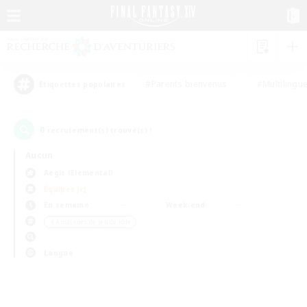
#Parents bienvenus
#Multilingu
Étiquettes populaires
0
recrutement(s) trouvé(s) !
Aucun
Aegis (Elemental)
Équipes JcJ
En semaine
Week-end
＃Amateurs de jeu de rôle
Langue