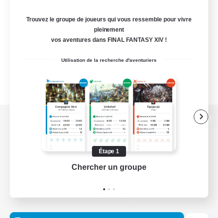
Trouvez le groupe de joueurs qui vous ressemble pour vivre
pleinement
vos aventures dans FINAL FANTASY XIV !
Utilisation de la recherche d'aventuriers
Version de bureau
Étape 1
Chercher un groupe
Prend
Télécharger le jeu
Informations officielles