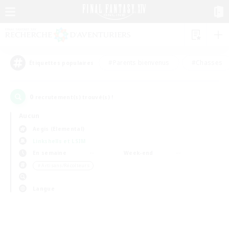
#Parents bienvenus
#Chasses
Étiquettes populaires
0
recrutement(s) trouvé(s) !
Aucun
Aegis (Elemental)
Linkshells et LSIM
En semaine
Week-end
＃Artisans/Récolteurs
Langue