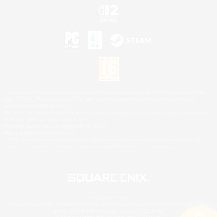
©2026 Sony Interactive Entertainment LLC."PlayStation Family Mark", "PlayStation", "PS5
logo", "PS5", "PS4 logo" and "PS4" are registered trademarks or trademarks of Sony
Interactive Entertainment Inc.
Microsoft, the XBOX Sphere mark, the Series X|S logo and XBOX Series X|S are trademarks
of the Microsoft group of companies.
Nintendo Switch est une marque de Nintendo.
Mac is a trademark of Apple Inc.
©2026 Valve Corporation. Steam et le logo Steam sont des marques déposées et/ou des
marques enregistrées par Valve Corporation aux É.U. et/ou dans d'autres pays.
© SQUARE ENIX
Square Enix Limited, société immatriculée en Angleterre sous le numéro 01804186 - Siège
social : 240 Blackfriars Road, London, SE1 8NW.