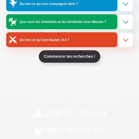
Qu'est-ce qu'une compagnie libre ?
/
Facebook
X
News
Que sont les linkshells et les linkshells inter-Monde ?
Qu'est-ce qu'une équipe JcJ ?
YouTube
Instagram
Commencer les recherches !
Twitch
Bluesky
Licence
Règles et politiques
Politique de confidentialité
Politique d'utilisation des cookies