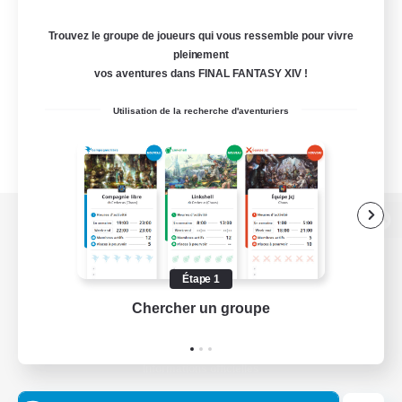
Trouvez le groupe de joueurs qui vous ressemble pour vivre
pleinement
vos aventures dans FINAL FANTASY XIV !
Utilisation de la recherche d'aventuriers
Version de bureau
Étape 1
Chercher un groupe
Prend
Télécharger le jeu
Informations officielles