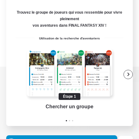
Trouvez le groupe de joueurs qui vous ressemble pour vivre
pleinement
vos aventures dans FINAL FANTASY XIV !
Utilisation de la recherche d'aventuriers
Version de bureau
Étape 1
Chercher un groupe
Prend
Télécharger le jeu
Informations officielles