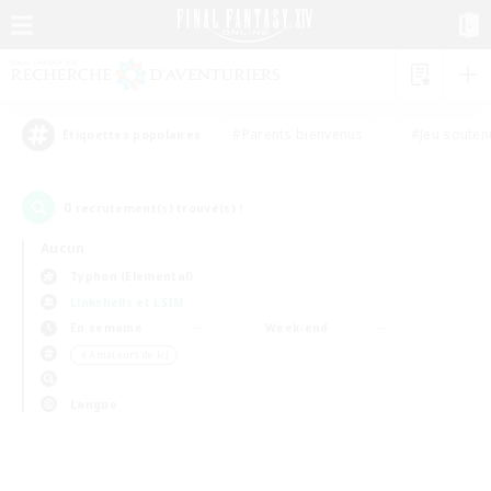
#Parents bienvenus
#Jeu souten
Étiquettes populaires
0
recrutement(s) trouvé(s) !
Aucun
Typhon (Elemental)
Linkshells et LSIM
En semaine
Week-end
＃Amateurs de JcJ
Langue