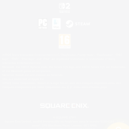
©2026 Sony Interactive Entertainment LLC."PlayStation Family Mark", "PlayStation", "PS5
logo", "PS5", "PS4 logo" and "PS4" are registered trademarks or trademarks of Sony
Interactive Entertainment Inc.
Microsoft, the XBOX Sphere mark, the Series X|S logo and XBOX Series X|S are trademarks
of the Microsoft group of companies.
Nintendo Switch est une marque de Nintendo.
Mac is a trademark of Apple Inc.
©2026 Valve Corporation. Steam et le logo Steam sont des marques déposées et/ou des
marques enregistrées par Valve Corporation aux É.U. et/ou dans d'autres pays.
© SQUARE ENIX
Square Enix Limited, société immatriculée en Angleterre sous le numéro 01804186 - Siège
social : 240 Blackfriars Road, London, SE1 8NW.