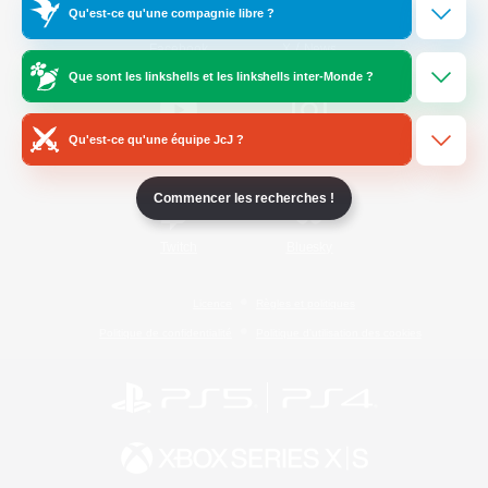
Qu'est-ce qu'une compagnie libre ?
/
Facebook
X
News
Que sont les linkshells et les linkshells inter-Monde ?
Qu'est-ce qu'une équipe JcJ ?
YouTube
Instagram
Commencer les recherches !
Twitch
Bluesky
Licence
Règles et politiques
Politique de confidentialité
Politique d'utilisation des cookies