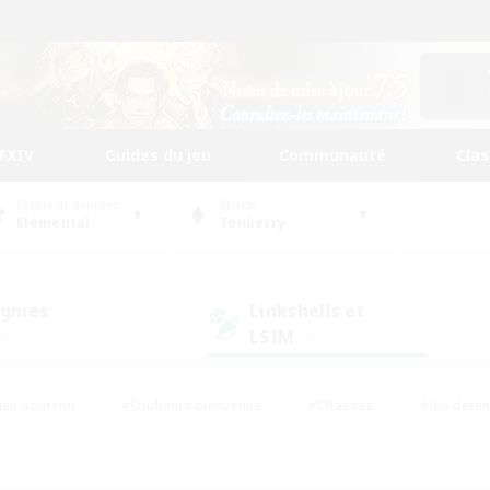
FFXIV
Guides du jeu
Communauté
Cla
Centre de données
Monde
Elemental
Tonberry
gnies
Linkshells et
LSIM
0)
(0)
Jeu soutenu
#Étudiants bienvenus
#Chasses
#Jeu déte
nts joueurs
#Amateurs d'histoire
#Multilingue
#Amate
#Amateurs de JcJ
#Amateurs de mirage
#Carte aux trésors