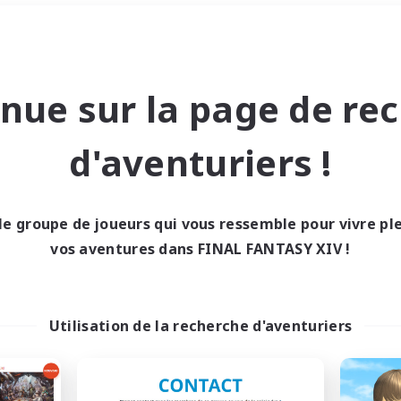
Week-end
＃Amateurs de JcJ
nue sur la page de re
d'aventuriers !
le groupe de joueurs qui vous ressemble pour vivre p
0 résultat
vos aventures dans FINAL FANTASY XIV !
cun recrutement trou
Utilisation de la recherche d'aventuriers
Réessayez avec des critères différents.