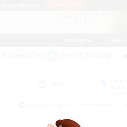
Informations
Jouer à 
Compa
Tout
(0)
libres
(
Étiquettes populaires
#Parents bienvenus
#
#Amateurs de capture d'écran
#Événeme
#Artisans/Récolteurs
#Débutants bienvenus