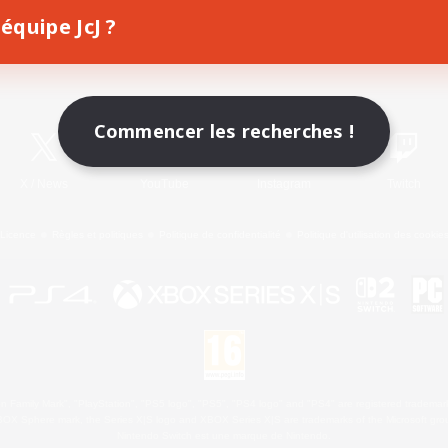
équipe JcJ ?
Télécharger le jeu
Informations officielles
Commencer les recherches !
X
/
News
YouTube
Instagram
Twitch
Licence
Règles et politiques
Politique de confidentialité
Politique d'utilisation des cookie
 Family Mark", "PlayStation", "PS5 logo", "PS5", "PS4 logo" and "PS4" are registered trademark
XBOX Sphere mark, the Series X|S logo and XBOX Series X|S are trademarks of the Microsoft gro
Nintendo Switch est une marque de Nintendo.