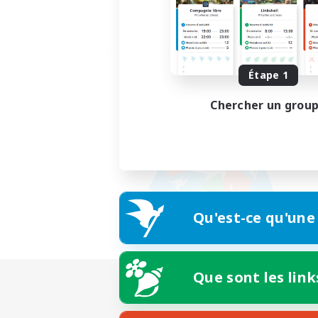
Étape 1
Chercher un grou
Qu'est-ce qu'une
Que sont les link