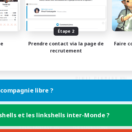
Étape 2
pe
Prendre contact via la page de
Faire c
recrutement
 compagnie libre ?
shells et les linkshells inter-Monde ?
Version mobile