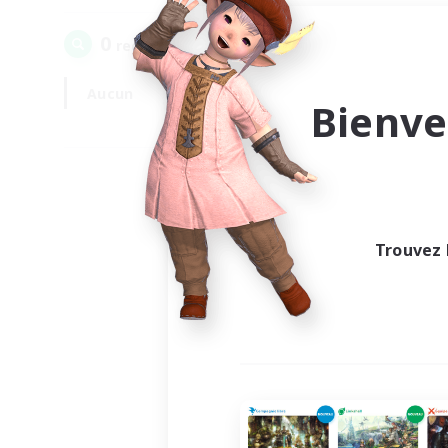
0
recrutement(s) trouvé(s) !
Aucun
En semaine
Bienve
Trouvez 
Au