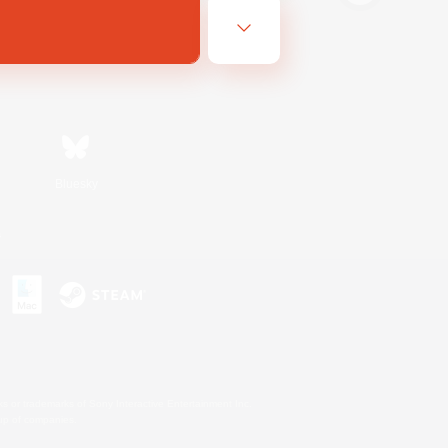
Bluesky
s
s or trademarks of Sony Interactive Entertainment Inc.
up of companies.