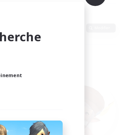
Langue
Modifier
cherche
leinement
vé.