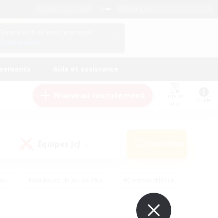
Français
Gérez le profil de votre personnage
Connexion
ssements
Aide et assistance
Nouveau recrutement
Liste de
Guide
suivi
Équipes JcJ
Rechercher
(0)
ndu
#Amateurs de jeu de rôle
#Contenu difficile
urs de logement
#Passe-temps/Intérêts
#Joueurs sociaux
#Travailleurs bienvenus