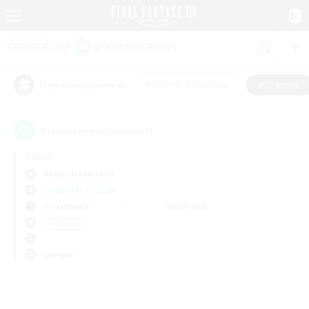
#Parents bienvenus
#Chasses
Étiquettes populaires
0
recrutement(s) trouvé(s) !
Aucun
Aegis (Elemental)
Linkshells et LSIM
En semaine
Week-end
＃Chasses
Langue