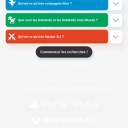
Qu'est-ce qu'une compagnie libre ?
/
Facebook
X
News
Que sont les linkshells et les linkshells inter-Monde ?
Qu'est-ce qu'une équipe JcJ ?
YouTube
Instagram
Commencer les recherches !
Twitch
Bluesky
Licence
Règles et politiques
Politique de confidentialité
Politique d'utilisation des cookies