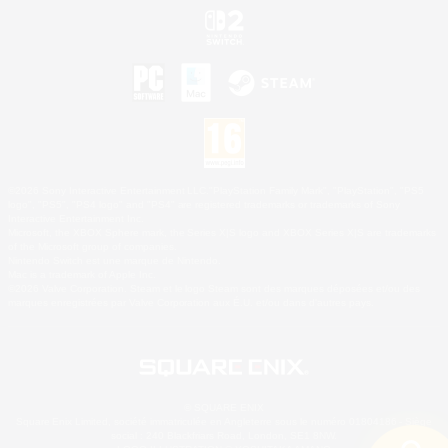
©2026 Sony Interactive Entertainment LLC."PlayStation Family Mark", "PlayStation", "PS5
logo", "PS5", "PS4 logo" and "PS4" are registered trademarks or trademarks of Sony
Interactive Entertainment Inc.
Microsoft, the XBOX Sphere mark, the Series X|S logo and XBOX Series X|S are trademarks
of the Microsoft group of companies.
Nintendo Switch est une marque de Nintendo.
Mac is a trademark of Apple Inc.
©2026 Valve Corporation. Steam et le logo Steam sont des marques déposées et/ou des
marques enregistrées par Valve Corporation aux É.U. et/ou dans d'autres pays.
© SQUARE ENIX
Square Enix Limited, société immatriculée en Angleterre sous le numéro 01804186 - Siège
social : 240 Blackfriars Road, London, SE1 8NW.