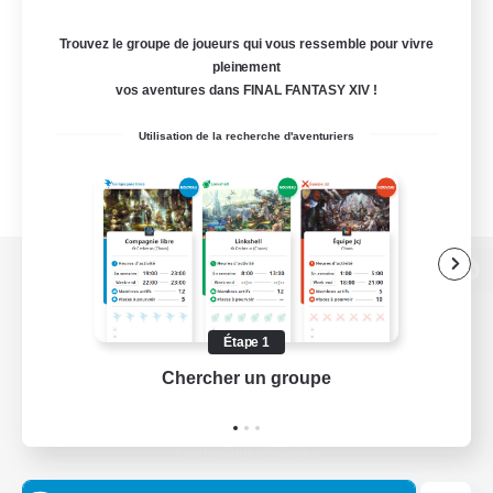
Trouvez le groupe de joueurs qui vous ressemble pour vivre
pleinement
vos aventures dans FINAL FANTASY XIV !
Utilisation de la recherche d'aventuriers
Version de bureau
Étape 1
Chercher un groupe
Prend
Télécharger le jeu
Informations officielles