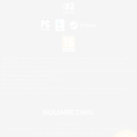
©2026 Sony Interactive Entertainment LLC."PlayStation Family Mark", "PlayStation", "PS5
logo", "PS5", "PS4 logo" and "PS4" are registered trademarks or trademarks of Sony
Interactive Entertainment Inc.
Microsoft, the XBOX Sphere mark, the Series X|S logo and XBOX Series X|S are trademarks
of the Microsoft group of companies.
Nintendo Switch est une marque de Nintendo.
Mac is a trademark of Apple Inc.
©2026 Valve Corporation. Steam et le logo Steam sont des marques déposées et/ou des
marques enregistrées par Valve Corporation aux É.U. et/ou dans d'autres pays.
© SQUARE ENIX
Square Enix Limited, société immatriculée en Angleterre sous le numéro 01804186 - Siège
social : 240 Blackfriars Road, London, SE1 8NW.