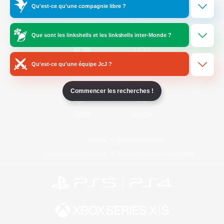
Qu'est-ce qu'une compagnie libre ?
/
Facebook
X
News
Que sont les linkshells et les linkshells inter-Monde ?
Qu'est-ce qu'une équipe JcJ ?
YouTube
Instagram
Commencer les recherches !
Twitch
Bluesky
Licence
Règles et politiques
Politique de confidentialité
Politique d'utilisation des cookies