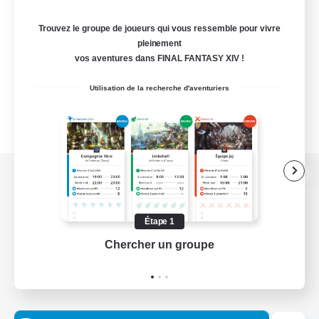
Trouvez le groupe de joueurs qui vous ressemble pour vivre
pleinement
vos aventures dans FINAL FANTASY XIV !
Utilisation de la recherche d'aventuriers
Version de bureau
Étape 1
Chercher un groupe
Prend
Télécharger le jeu
Informations officielles