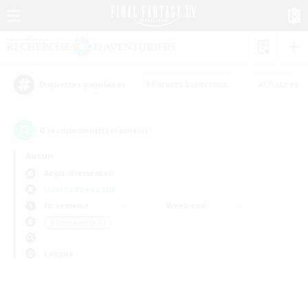
#Parents bienvenus
#Chasses
Étiquettes populaires
0
recrutement(s) trouvé(s) !
Aucun
Aegis (Elemental)
Linkshells et LSIM
En semaine
Week-end
＃Amateurs de JcJ
Langue