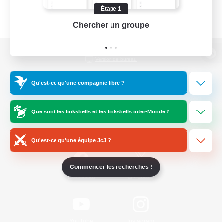
Étape 1
Chercher un groupe
Prend
Version de bureau
Qu'est-ce qu'une compagnie libre ?
Télécharger le jeu
Que sont les linkshells et les linkshells inter-Monde ?
Informations officielles
Qu'est-ce qu'une équipe JcJ ?
Commencer les recherches !
/
Facebook
X
News
YouTube
Instagram