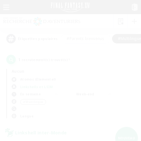
#Parents bienvenus
#Multilingu
Étiquettes populaires
1
recrutement(s) trouvé(s) !
Aucun
Atomos (Elemental)
Linkshells et LSIM
En semaine
Week-end
＃Multilingue
Langue
Linkshell inter-Monde
NOUVEAU