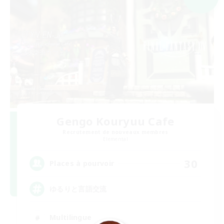
Gengo Kouryuu Cafe
Recrutement de nouveaux membres
Elemental
30
Places à pourvoir
ゆるりと言語交流
Multilingue