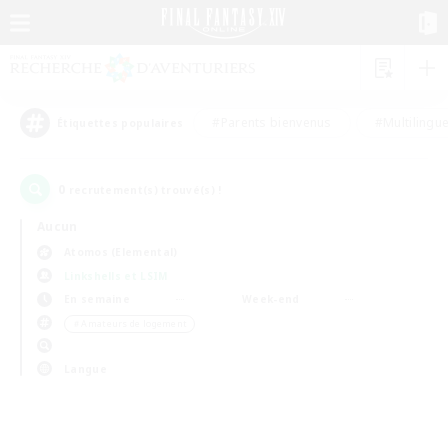
#Parents bienvenus
#Multilingu
Étiquettes populaires
0
recrutement(s) trouvé(s) !
Aucun
Atomos (Elemental)
Linkshells et LSIM
En semaine
Week-end
＃Amateurs de logement
Langue