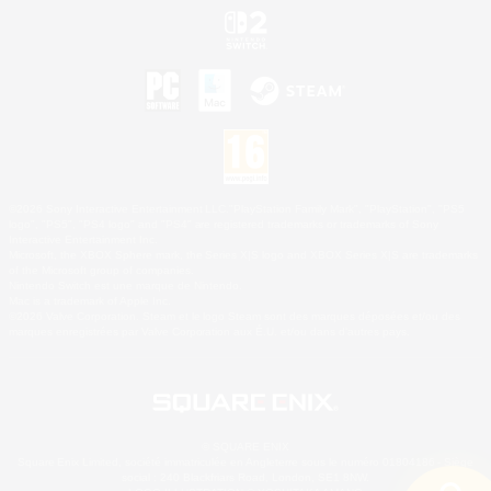
©2026 Sony Interactive Entertainment LLC."PlayStation Family Mark", "PlayStation", "PS5
logo", "PS5", "PS4 logo" and "PS4" are registered trademarks or trademarks of Sony
Interactive Entertainment Inc.
Microsoft, the XBOX Sphere mark, the Series X|S logo and XBOX Series X|S are trademarks
of the Microsoft group of companies.
Nintendo Switch est une marque de Nintendo.
Mac is a trademark of Apple Inc.
©2026 Valve Corporation. Steam et le logo Steam sont des marques déposées et/ou des
marques enregistrées par Valve Corporation aux É.U. et/ou dans d'autres pays.
© SQUARE ENIX
Square Enix Limited, société immatriculée en Angleterre sous le numéro 01804186 - Siège
social : 240 Blackfriars Road, London, SE1 8NW.