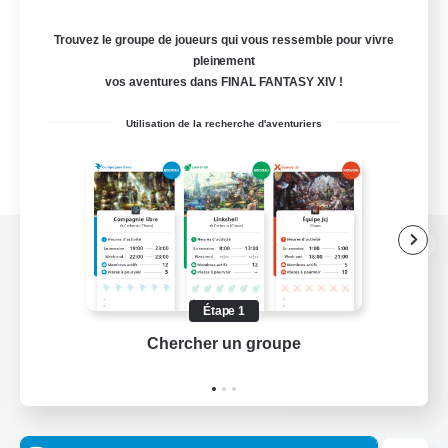
Trouvez le groupe de joueurs qui vous ressemble pour vivre
pleinement
vos aventures dans FINAL FANTASY XIV !
Utilisation de la recherche d'aventuriers
Version de bureau
Étape 1
Chercher un groupe
Prend
Télécharger le jeu
Informations officielles