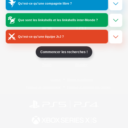
Qu'est-ce qu'une compagnie libre ?
/
Facebook
X
News
Que sont les linkshells et les linkshells inter-Monde ?
Qu'est-ce qu'une équipe JcJ ?
YouTube
Instagram
Commencer les recherches !
Twitch
Bluesky
Licence
Règles et politiques
Politique de confidentialité
Politique d'utilisation des cookies