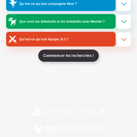
Qu'est-ce qu'une compagnie libre ?
/
Facebook
X
News
Que sont les linkshells et les linkshells inter-Monde ?
Qu'est-ce qu'une équipe JcJ ?
YouTube
Instagram
Commencer les recherches !
Twitch
Bluesky
Licence
Règles et politiques
Politique de confidentialité
Politique d'utilisation des cookies