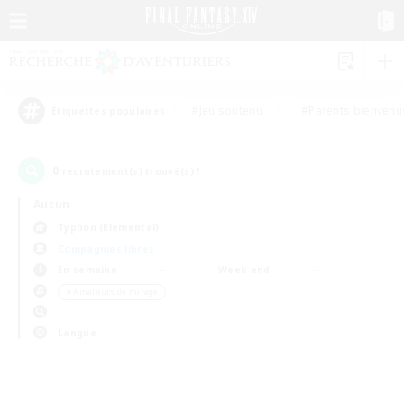
#Jeu soutenu
#Parents bienvenu
Étiquettes populaires
0
recrutement(s) trouvé(s) !
Aucun
Typhon (Elemental)
Compagnies libres
En semaine
Week-end
＃Amateurs de mirage
Langue