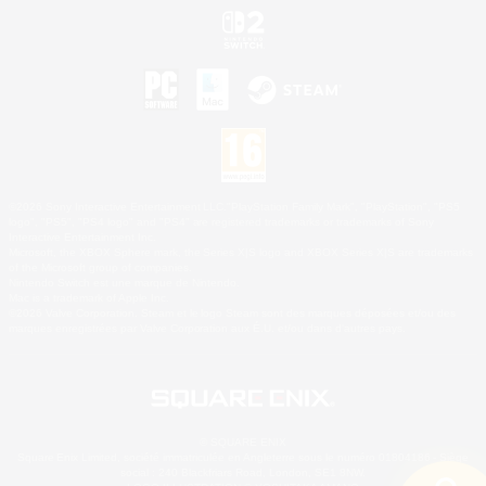
©2026 Sony Interactive Entertainment LLC."PlayStation Family Mark", "PlayStation", "PS5
logo", "PS5", "PS4 logo" and "PS4" are registered trademarks or trademarks of Sony
Interactive Entertainment Inc.
Microsoft, the XBOX Sphere mark, the Series X|S logo and XBOX Series X|S are trademarks
of the Microsoft group of companies.
Nintendo Switch est une marque de Nintendo.
Mac is a trademark of Apple Inc.
©2026 Valve Corporation. Steam et le logo Steam sont des marques déposées et/ou des
marques enregistrées par Valve Corporation aux É.U. et/ou dans d'autres pays.
© SQUARE ENIX
Square Enix Limited, société immatriculée en Angleterre sous le numéro 01804186 - Siège
social : 240 Blackfriars Road, London, SE1 8NW.