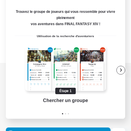
Trouvez le groupe de joueurs qui vous ressemble pour vivre
pleinement
vos aventures dans FINAL FANTASY XIV !
Utilisation de la recherche d'aventuriers
Version de bureau
Étape 1
Chercher un groupe
Prend
Télécharger le jeu
Informations officielles