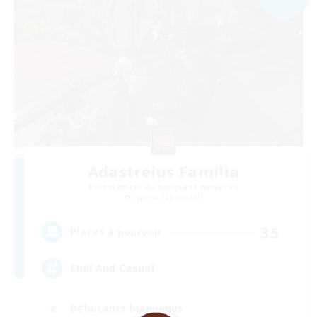
Adastreius Familia
Recrutement de nouveaux membres
Typhon [Elemental]
35
Places à pourvoir
Chill And Casual
Débutants bienvenus