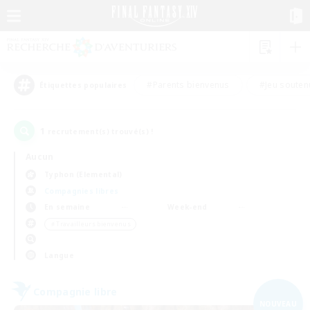
#Parents bienvenus
#Jeu souten
Étiquettes populaires
1
recrutement(s) trouvé(s) !
Aucun
Typhon (Elemental)
Compagnies libres
En semaine
Week-end
＃Travailleurs bienvenus
Langue
Compagnie libre
NOUVEAU