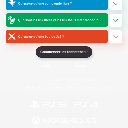
Qu'est-ce qu'une compagnie libre ?
/
Facebook
X
News
Que sont les linkshells et les linkshells inter-Monde ?
Qu'est-ce qu'une équipe JcJ ?
YouTube
Instagram
Commencer les recherches !
Twitch
Bluesky
Licence
Règles et politiques
Politique de confidentialité
Politique d'utilisation des cookies