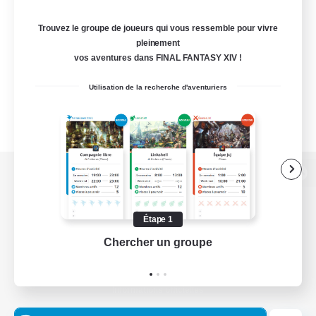
Trouvez le groupe de joueurs qui vous ressemble pour vivre
pleinement
vos aventures dans FINAL FANTASY XIV !
Utilisation de la recherche d'aventuriers
Version de bureau
Étape 1
Chercher un groupe
Prend
Télécharger le jeu
Informations officielles