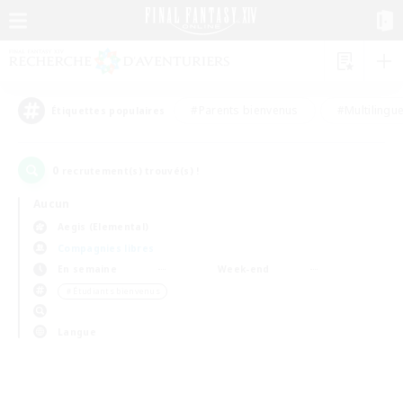
#Parents bienvenus
#Multilingu
Étiquettes populaires
0
recrutement(s) trouvé(s) !
Aucun
Aegis (Elemental)
Compagnies libres
En semaine
Week-end
＃Étudiants bienvenus
Langue