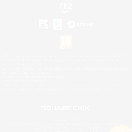
©2026 Sony Interactive Entertainment LLC."PlayStation Family Mark", "PlayStation", "PS5
logo", "PS5", "PS4 logo" and "PS4" are registered trademarks or trademarks of Sony
Interactive Entertainment Inc.
Microsoft, the XBOX Sphere mark, the Series X|S logo and XBOX Series X|S are trademarks
of the Microsoft group of companies.
Nintendo Switch est une marque de Nintendo.
Mac is a trademark of Apple Inc.
©2026 Valve Corporation. Steam et le logo Steam sont des marques déposées et/ou des
marques enregistrées par Valve Corporation aux É.U. et/ou dans d'autres pays.
© SQUARE ENIX
Square Enix Limited, société immatriculée en Angleterre sous le numéro 01804186 - Siège
social : 240 Blackfriars Road, London, SE1 8NW.