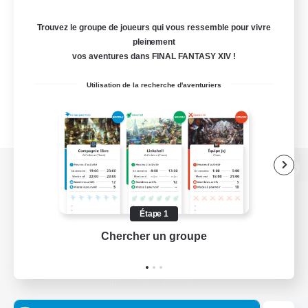
Trouvez le groupe de joueurs qui vous ressemble pour vivre
pleinement
vos aventures dans FINAL FANTASY XIV !
Utilisation de la recherche d'aventuriers
Version de bureau
Étape 1
Chercher un groupe
Prend
Télécharger le jeu
Informations officielles