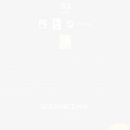
©2026 Sony Interactive Entertainment LLC."PlayStation Family Mark", "PlayStation", "PS5
logo", "PS5", "PS4 logo" and "PS4" are registered trademarks or trademarks of Sony
Interactive Entertainment Inc.
Microsoft, the XBOX Sphere mark, the Series X|S logo and XBOX Series X|S are trademarks
of the Microsoft group of companies.
Nintendo Switch est une marque de Nintendo.
Mac is a trademark of Apple Inc.
©2026 Valve Corporation. Steam et le logo Steam sont des marques déposées et/ou des
marques enregistrées par Valve Corporation aux É.U. et/ou dans d'autres pays.
© SQUARE ENIX
Square Enix Limited, société immatriculée en Angleterre sous le numéro 01804186 - Siège
social : 240 Blackfriars Road, London, SE1 8NW.