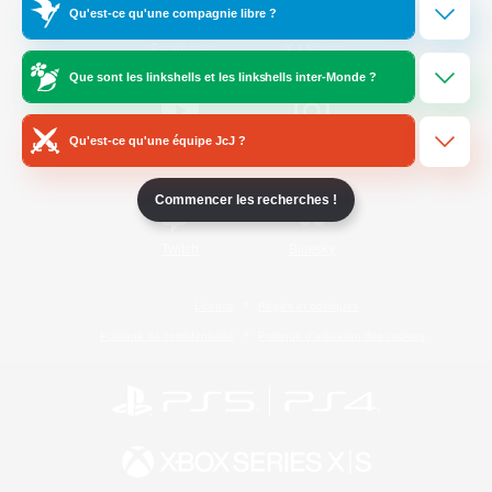
Qu'est-ce qu'une compagnie libre ?
/
Facebook
X
News
Que sont les linkshells et les linkshells inter-Monde ?
Qu'est-ce qu'une équipe JcJ ?
YouTube
Instagram
Commencer les recherches !
Twitch
Bluesky
Licence
Règles et politiques
Politique de confidentialité
Politique d'utilisation des cookies