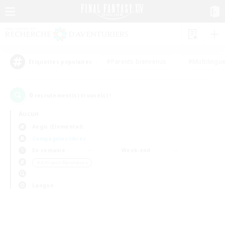
#Parents bienvenus
#Multilingu
Étiquettes populaires
0
recrutement(s) trouvé(s) !
Aucun
Aegis (Elemental)
Compagnies libres
En semaine
Week-end
＃Artisans/Récolteurs
Langue