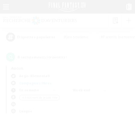
#Jeu soutenu
#Parents bienvenu
Étiquettes populaires
0
recrutement(s) trouvé(s) !
Aucun
Aegis (Elemental)
Compagnies libres
En semaine
Week-end
＃Amateurs de jeu de rôle
Langue