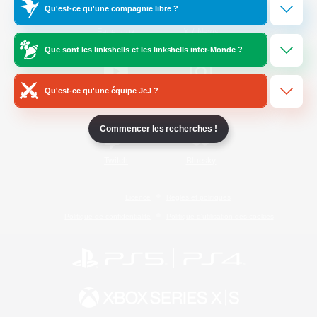
Qu'est-ce qu'une compagnie libre ?
/
Facebook
X
News
Que sont les linkshells et les linkshells inter-Monde ?
Qu'est-ce qu'une équipe JcJ ?
YouTube
Instagram
Commencer les recherches !
Twitch
Bluesky
Licence
Règles et politiques
Politique de confidentialité
Politique d'utilisation des cookies