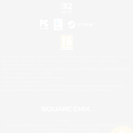
©2026 Sony Interactive Entertainment LLC."PlayStation Family Mark", "PlayStation", "PS5
logo", "PS5", "PS4 logo" and "PS4" are registered trademarks or trademarks of Sony
Interactive Entertainment Inc.
Microsoft, the XBOX Sphere mark, the Series X|S logo and XBOX Series X|S are trademarks
of the Microsoft group of companies.
Nintendo Switch est une marque de Nintendo.
Mac is a trademark of Apple Inc.
©2026 Valve Corporation. Steam et le logo Steam sont des marques déposées et/ou des
marques enregistrées par Valve Corporation aux É.U. et/ou dans d'autres pays.
© SQUARE ENIX
Square Enix Limited, société immatriculée en Angleterre sous le numéro 01804186 - Siège
social : 240 Blackfriars Road, London, SE1 8NW.