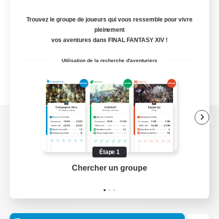
Trouvez le groupe de joueurs qui vous ressemble pour vivre
pleinement
vos aventures dans FINAL FANTASY XIV !
Utilisation de la recherche d'aventuriers
Version de bureau
Étape 1
Chercher un groupe
Prend
Télécharger le jeu
Informations officielles