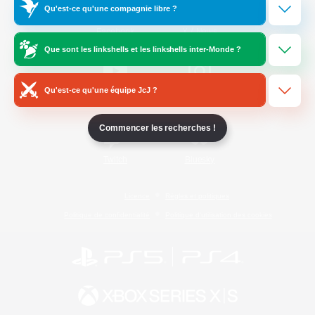
Qu'est-ce qu'une compagnie libre ?
/
Facebook
X
News
Que sont les linkshells et les linkshells inter-Monde ?
Qu'est-ce qu'une équipe JcJ ?
YouTube
Instagram
Commencer les recherches !
Twitch
Bluesky
Licence
Règles et politiques
Politique de confidentialité
Politique d'utilisation des cookies