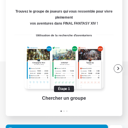
Trouvez le groupe de joueurs qui vous ressemble pour vivre
pleinement
vos aventures dans FINAL FANTASY XIV !
Utilisation de la recherche d'aventuriers
Version de bureau
Étape 1
Chercher un groupe
Prend
Télécharger le jeu
Informations officielles