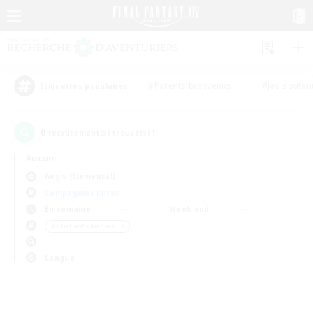
#Parents bienvenus
#Jeu souten
Étiquettes populaires
0
recrutement(s) trouvé(s) !
Aucun
Aegis (Elemental)
Compagnies libres
En semaine
Week-end
＃Étudiants bienvenus
Langue