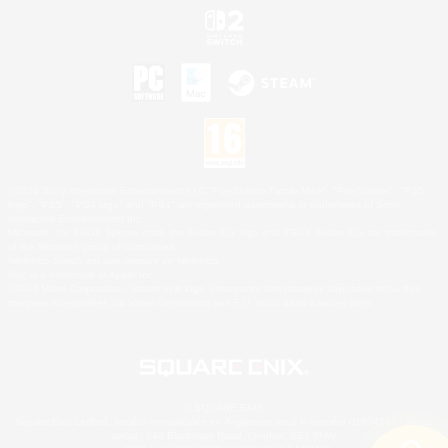
©2026 Sony Interactive Entertainment LLC."PlayStation Family Mark", "PlayStation", "PS5
logo", "PS5", "PS4 logo" and "PS4" are registered trademarks or trademarks of Sony
Interactive Entertainment Inc.
Microsoft, the XBOX Sphere mark, the Series X|S logo and XBOX Series X|S are trademarks
of the Microsoft group of companies.
Nintendo Switch est une marque de Nintendo.
Mac is a trademark of Apple Inc.
©2026 Valve Corporation. Steam et le logo Steam sont des marques déposées et/ou des
marques enregistrées par Valve Corporation aux É.U. et/ou dans d'autres pays.
© SQUARE ENIX
Square Enix Limited, société immatriculée en Angleterre sous le numéro 01804186 - Siège
social : 240 Blackfriars Road, London, SE1 8NW.