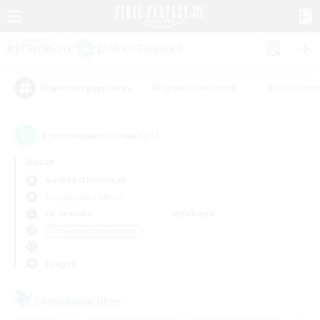
#Parents bienvenus
#Multilingu
Étiquettes populaires
1
recrutement(s) trouvé(s) !
Aucun
Garuda (Elemental)
Compagnies libres
En semaine
Week-end
＃Amateurs de jeu de rôle
Langue
Compagnie libre