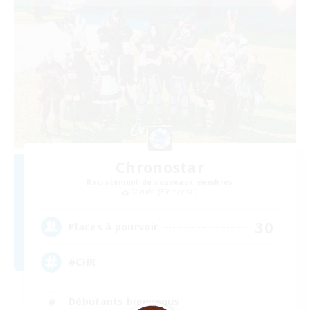
Chronostar
Recrutement de nouveaux membres
Garuda [Elemental]
30
Places à pourvoir
#CHR
Débutants bienvenus