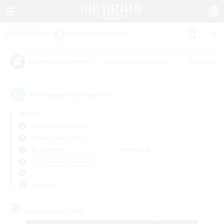
#Parents bienvenus
#Chasses
Étiquettes populaires
1
recrutement(s) trouvé(s) !
Aucun
Atomos (Elemental)
Compagnies libres
En semaine
Week-end
＃Travailleurs bienvenus
Langue
Compagnie libre