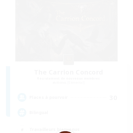
The Carrion Concord
Recrutement de nouveaux membres
Atomos [Elemental]
30
Places à pourvoir
Bilingual
Travailleurs bienvenus