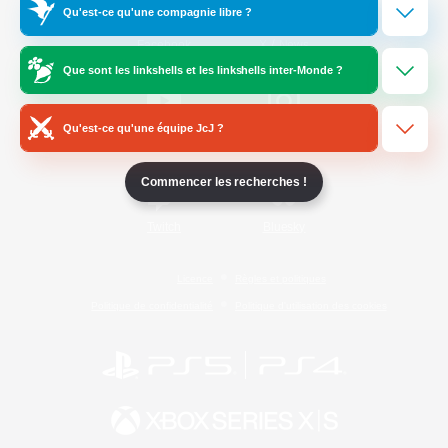
Qu'est-ce qu'une compagnie libre ?
/
Facebook
X
News
Que sont les linkshells et les linkshells inter-Monde ?
Qu'est-ce qu'une équipe JcJ ?
YouTube
Instagram
Commencer les recherches !
Twitch
Bluesky
Licence
Règles et politiques
Politique de confidentialité
Politique d'utilisation des cookies