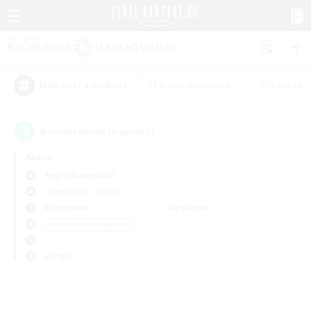
#Parents bienvenus
#Chasses
Étiquettes populaires
0
recrutement(s) trouvé(s) !
Aucun
Aegis (Elemental)
Compagnies libres
En semaine
Week-end
＃Amateurs de logement
Langue