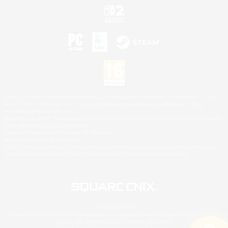
©2026 Sony Interactive Entertainment LLC."PlayStation Family Mark", "PlayStation", "PS5
logo", "PS5", "PS4 logo" and "PS4" are registered trademarks or trademarks of Sony
Interactive Entertainment Inc.
Microsoft, the XBOX Sphere mark, the Series X|S logo and XBOX Series X|S are trademarks
of the Microsoft group of companies.
Nintendo Switch est une marque de Nintendo.
Mac is a trademark of Apple Inc.
©2026 Valve Corporation. Steam et le logo Steam sont des marques déposées et/ou des
marques enregistrées par Valve Corporation aux É.U. et/ou dans d'autres pays.
© SQUARE ENIX
Square Enix Limited, société immatriculée en Angleterre sous le numéro 01804186 - Siège
social : 240 Blackfriars Road, London, SE1 8NW.