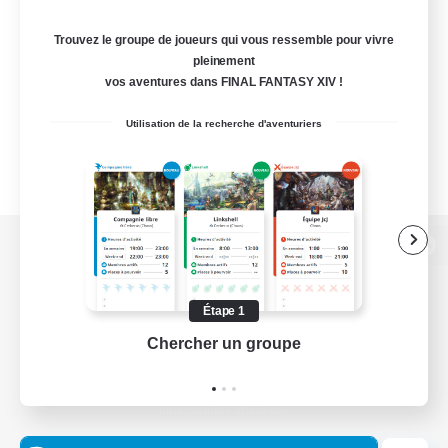
Trouvez le groupe de joueurs qui vous ressemble pour vivre
pleinement
vos aventures dans FINAL FANTASY XIV !
Utilisation de la recherche d'aventuriers
Version de bureau
Étape 1
Chercher un groupe
Prend
Télécharger le jeu
Informations officielles