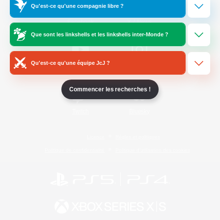
Qu'est-ce qu'une compagnie libre ?
/
Facebook
X
News
Que sont les linkshells et les linkshells inter-Monde ?
Qu'est-ce qu'une équipe JcJ ?
YouTube
Instagram
Commencer les recherches !
Twitch
Bluesky
Licence
Règles et politiques
Politique de confidentialité
Politique d'utilisation des cookies