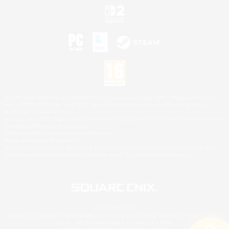
©2026 Sony Interactive Entertainment LLC."PlayStation Family Mark", "PlayStation", "PS5
logo", "PS5", "PS4 logo" and "PS4" are registered trademarks or trademarks of Sony
Interactive Entertainment Inc.
Microsoft, the XBOX Sphere mark, the Series X|S logo and XBOX Series X|S are trademarks
of the Microsoft group of companies.
Nintendo Switch est une marque de Nintendo.
Mac is a trademark of Apple Inc.
©2026 Valve Corporation. Steam et le logo Steam sont des marques déposées et/ou des
marques enregistrées par Valve Corporation aux É.U. et/ou dans d'autres pays.
© SQUARE ENIX
Square Enix Limited, société immatriculée en Angleterre sous le numéro 01804186 - Siège
social : 240 Blackfriars Road, London, SE1 8NW.