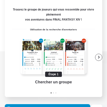
Trouvez le groupe de joueurs qui vous ressemble pour vivre
pleinement
vos aventures dans FINAL FANTASY XIV !
Utilisation de la recherche d'aventuriers
Version de bureau
Étape 1
Chercher un groupe
Prend
Télécharger le jeu
Informations officielles