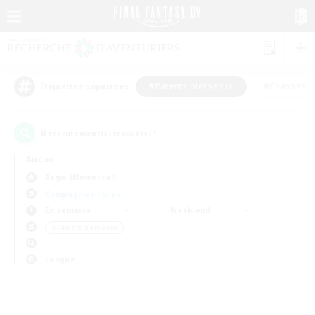
#Parents bienvenus
#Chasses
Étiquettes populaires
0
recrutement(s) trouvé(s) !
Aucun
Aegis (Elemental)
Compagnies libres
En semaine
Week-end
＃Parents bienvenus
Langue