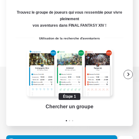
Trouvez le groupe de joueurs qui vous ressemble pour vivre
pleinement
vos aventures dans FINAL FANTASY XIV !
Utilisation de la recherche d'aventuriers
Version de bureau
Étape 1
Chercher un groupe
Prend
Télécharger le jeu
Informations officielles