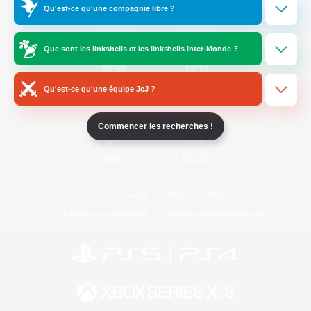
Qu'est-ce qu'une compagnie libre ?
/
Facebook
X
News
Que sont les linkshells et les linkshells inter-Monde ?
Qu'est-ce qu'une équipe JcJ ?
YouTube
Instagram
Commencer les recherches !
Twitch
Bluesky
Licence
Règles et politiques
Politique de confidentialité
Politique d'utilisation des cookies