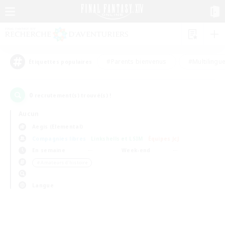
#Parents bienvenus
#Multilingu
Étiquettes populaires
0
recrutement(s) trouvé(s) !
Aucun
Aegis (Elemental)
Compagnies libres
Linkshells et LSIM
Équipes JcJ
En semaine
Week-end
＃Amateurs d'histoire
Langue