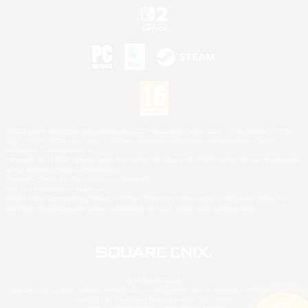
©2026 Sony Interactive Entertainment LLC."PlayStation Family Mark", "PlayStation", "PS5
logo", "PS5", "PS4 logo" and "PS4" are registered trademarks or trademarks of Sony
Interactive Entertainment Inc.
Microsoft, the XBOX Sphere mark, the Series X|S logo and XBOX Series X|S are trademarks
of the Microsoft group of companies.
Nintendo Switch est une marque de Nintendo.
Mac is a trademark of Apple Inc.
©2026 Valve Corporation. Steam et le logo Steam sont des marques déposées et/ou des
marques enregistrées par Valve Corporation aux É.U. et/ou dans d'autres pays.
© SQUARE ENIX
Square Enix Limited, société immatriculée en Angleterre sous le numéro 01804186 - Siège
social : 240 Blackfriars Road, London, SE1 8NW.