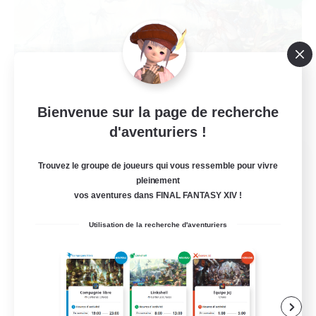
Bienvenue sur la page de recherche
d'aventuriers !
Ministry of Scribes
Trouvez le groupe de joueurs qui vous ressemble pour vivre
Recrutement de nouveaux membres
pleinement
Dynamis
vos aventures dans FINAL FANTASY XIV !
8
Places à pourvoir
Utilisation de la recherche d'aventuriers
Adventuring
Débutants bienvenus