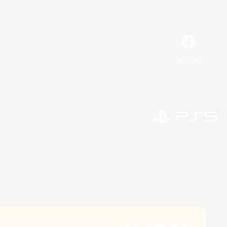
Facebook
©2026 Sony Interactive Entertainment LLC."PlayStation
Microsoft, the 
©2026 Valve Corporation. Steam et 