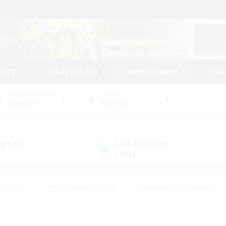
FFXIV
Guides du jeu
Communauté
Cla
Centre de données
Monde
Dynamis
Marilith
gnies
Linkshells et
LSIM
1)
(0)
Chasses
#Passe-temps/Intérêts
#Amateurs de logement
nus
#Amateurs de capture d'écran
#Événements joueurs
mateurs de mirage
#Carte aux trésors
#Joueurs sociaux