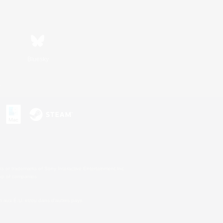
Bluesky
s
s or trademarks of Sony Interactive Entertainment Inc.
up of companies.
 aux É.U. et/ou dans d'autres pays.