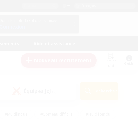
Français
Gérez le profil de votre personnage
Connexion
ssements
Aide et assistance
Nouveau recrutement
Liste de
Guide
suivi
Équipes JcJ
Rechercher
(0)
#Multilingue
#Contenu difficile
#Jeu détendu
#Amateurs de jeu de rôle
#Jeu soutenu
#Débutants bienvenus
#Travailleurs bienvenus