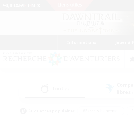
Informations
Jouer à 
Compa
Tout
(1)
libres
(
Étiquettes populaires
#Parents bienvenus
#
#Amateurs d'histoire
#Étudiants bienve
#Artisans/Récolteurs
#Amateurs de JcJ
#A