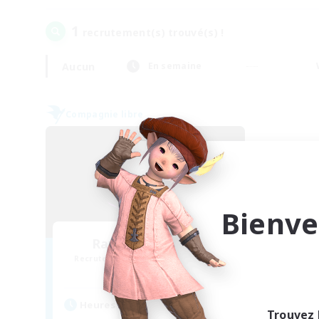
1
recrutement(s) trouvé(s) !
Aucun
En semaine
Compagnie libre
Bienve
Ravenous Wolves
Recrutement de nouveaux membres
Marilith [Dynamis]
Heures d'activité
Trouvez 