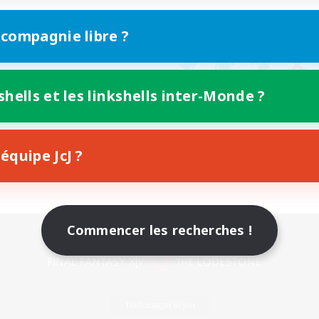
 compagnie libre ?
shells et les linkshells inter-Monde ?
équipe JcJ ?
Commencer les recherches !
Version mobile
Télécharger le jeu