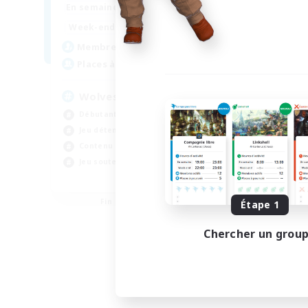
7:00
24:00
En semaine
11:00
3:00
Week-end
130
Membres actifs
382
Places à pourvoir
Wolves run in Packs
Débutants bienvenus
Jeu détendu
Contenu difficile
Jeu soutenu
EN
Fin du recrutement le 25/08/2026
Étape 1
Chercher un grou