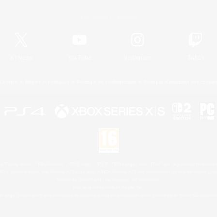
Informations officielles
X
/
News
YouTube
Instagram
Twitch
Licence
Règles et politiques
Politique de confidentialité
Politique d'utilisation des cookie
 Family Mark", "PlayStation", "PS5 logo", "PS5", "PS4 logo" and "PS4" are registered trademark
XBOX Sphere mark, the Series X|S logo and XBOX Series X|S are trademarks of the Microsoft gro
Nintendo Switch est une marque de Nintendo.
Mac is a trademark of Apple Inc.
le logo Steam sont des marques déposées et/ou des marques enregistrées par Valve Corporation