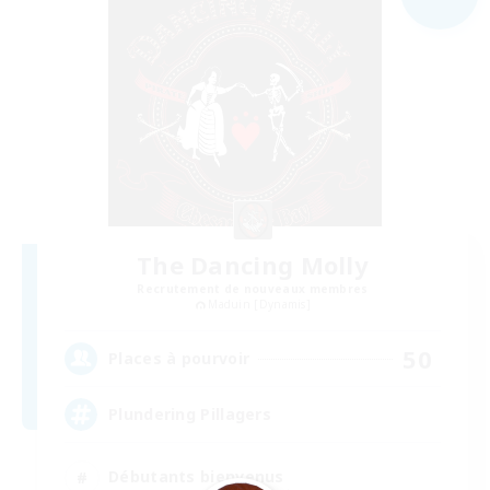
The Dancing Molly
Recrutement de nouveaux membres
Maduin [Dynamis]
50
Places à pourvoir
Plundering Pillagers
Débutants bienvenus