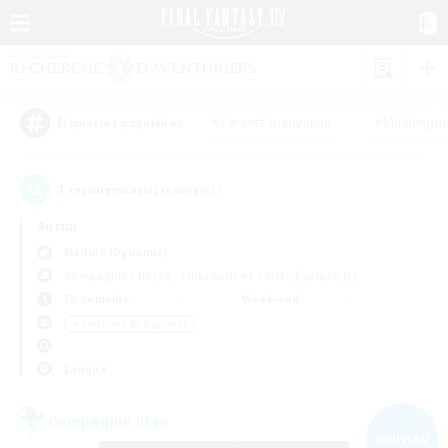
#Parents bienvenus
#Multilingu
Étiquettes populaires
1
recrutement(s) trouvé(s) !
Aucun
Maduin (Dynamis)
Compagnies libres
Linkshells et LSIM
Équipes JcJ
En semaine
Week-end
＃Amateurs de logement
Langue
Compagnie libre
NOUVEAU