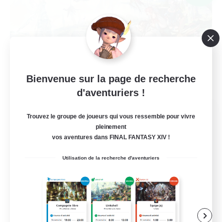
Bienvenue sur la page de recherche
d'aventuriers !
Ministry of Scribes
Trouvez le groupe de joueurs qui vous ressemble pour vivre
Recrutement de nouveaux membres
pleinement
Dynamis
vos aventures dans FINAL FANTASY XIV !
8
Places à pourvoir
Utilisation de la recherche d'aventuriers
Adventuring
Débutants bienvenus