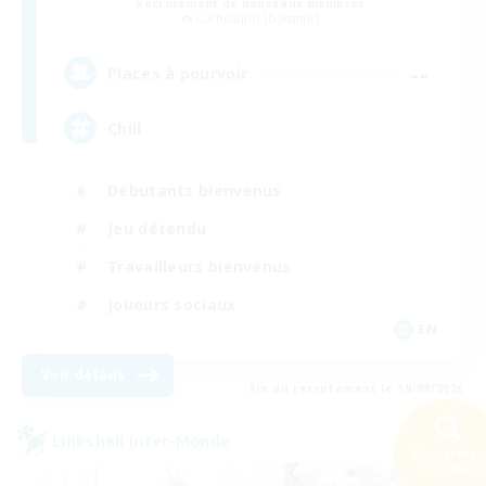
Recrutement de nouveaux membres
Cuchulainn [Dynamis]
--
Places à pourvoir
Chill
Débutants bienvenus
Jeu détendu
Travailleurs bienvenus
Joueurs sociaux
EN
Voir détails
Fin du recrutement le 19/08/2026
Linkshell inter-Monde
Rechercher
22 résultat(s)