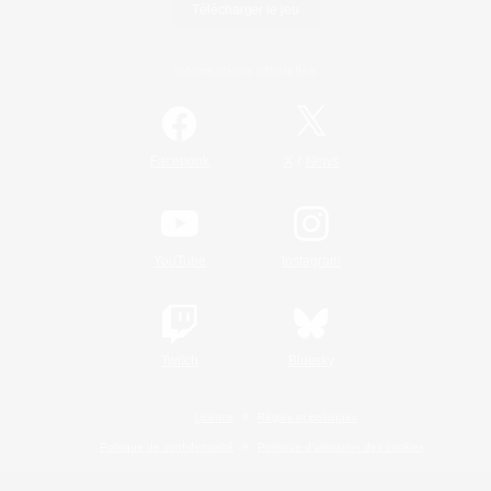
Télécharger le jeu
Informations officielles
/
Facebook
X
News
YouTube
Instagram
Twitch
Bluesky
Licence
Règles et politiques
Politique de confidentialité
Politique d'utilisation des cookies