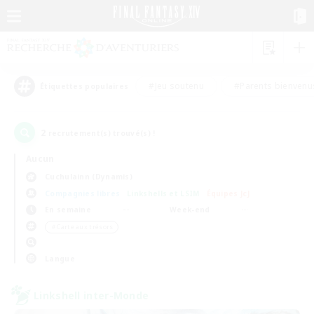
#Jeu soutenu
#Parents bienvenu
Étiquettes populaires
2
recrutement(s) trouvé(s) !
Aucun
Cuchulainn (Dynamis)
Compagnies libres
Linkshells et LSIM
Équipes JcJ
En semaine
Week-end
＃Carte aux trésors
Langue
Linkshell inter-Monde