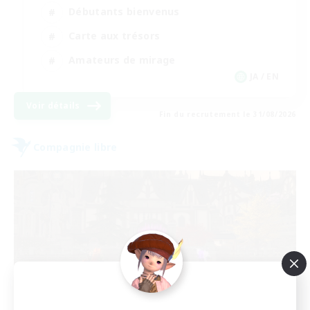
Débutants bienvenus
Carte aux trésors
Amateurs de mirage
JA / EN
Voir détails
Fin du recrutement le 31/08/2026
Compagnie libre