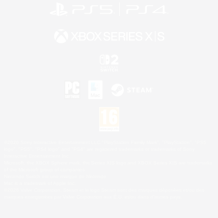
©2026 Sony Interactive Entertainment LLC."PlayStation Family Mark", "PlayStation", "PS5
logo", "PS5", "PS4 logo" and "PS4" are registered trademarks or trademarks of Sony
Interactive Entertainment Inc.
Microsoft, the XBOX Sphere mark, the Series X|S logo and XBOX Series X|S are trademarks
of the Microsoft group of companies.
Nintendo Switch est une marque de Nintendo.
Mac is a trademark of Apple Inc.
©2026 Valve Corporation. Steam et le logo Steam sont des marques déposées et/ou des
marques enregistrées par Valve Corporation aux É.U. et/ou dans d'autres pays.