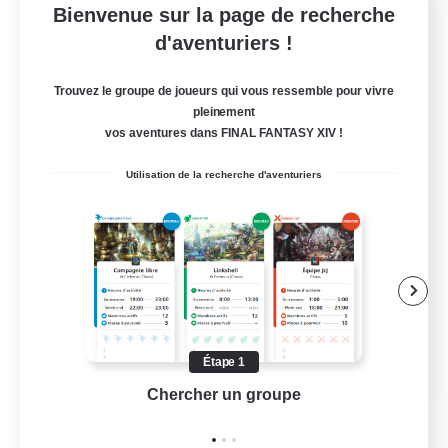
Bienvenue sur la page de recherche
Moonlighters
d'aventuriers !
Recrutement de nouveaux membres
Cuchulainn [Dynamis]
Trouvez le groupe de joueurs qui vous ressemble pour vivre
150
pleinement
Places à pourvoir
vos aventures dans FINAL FANTASY XIV !
Having Fun
Utilisation de la recherche d'aventuriers
Débutants bienvenus
Amateurs de logement
Carte aux trésors
Artisans/Récolteurs
EN
Étape 1
Chercher un groupe
Prend
Voir détails
Fin du recrutement le 25/08/2026