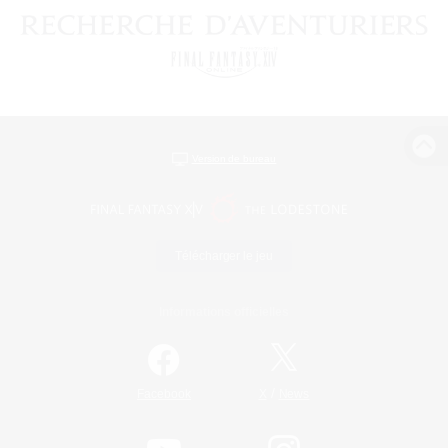
Version de bureau
Télécharger le jeu
Informations officielles
/
Facebook
X
News