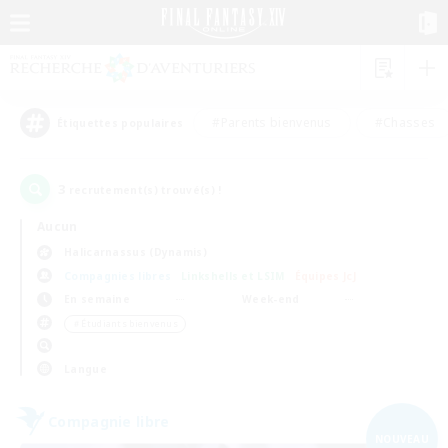
#Parents bienvenus
#Chasses
Étiquettes populaires
3
recrutement(s) trouvé(s) !
Aucun
Halicarnassus (Dynamis)
Compagnies libres
Linkshells et LSIM
Équipes JcJ
En semaine
Week-end
＃Étudiants bienvenus
Langue
Compagnie libre
NOUVEAU