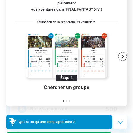
Compagnie libre
pleinement
vos aventures dans FINAL FANTASY XIV !
Utilisation de la recherche d'aventuriers
Étape 1
Umbral Flames
Chercher un groupe
Prend
Recrutement de nouveaux membres
Halicarnassus [Dynamis]
500
Places à pourvoir
Qu'est-ce qu'une compagnie libre ?
LGBTQ+ friendly