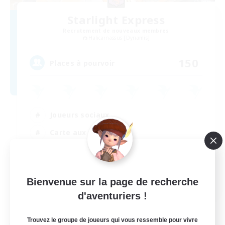
Starlight Express
Recrutement de nouveaux membres
Halicarnassus [Dynamis]
150
Places à pourvoir
Joueurs sociaux
Carte aux trésors
Travailleurs bienvenus
Étudiants bienvenus
EN
Bienvenue sur la page de recherche
d'aventuriers !
Voir détails
Fin du recrutement le 31/08/2026
Trouvez le groupe de joueurs qui vous ressemble pour vivre