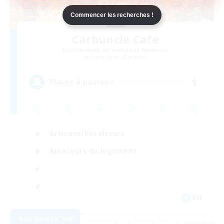
Commencer les recherches !
Carbuncle Cafe
Recrutement de nouveaux membres
Cuchulainn [Dynamis]
1
Places à pourvoir
Artisans/Récolteurs
Amateurs de logement
EN
Voir détails