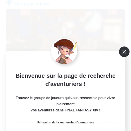
Compagnie libre
Bienvenue sur la page de recherche
Kurohana House
d'aventuriers !
Recrutement de nouveaux membres
Cuchulainn [Dynamis]
Trouvez le groupe de joueurs qui vous ressemble pour vivre
pleinement
15
Places à pourvoir
vos aventures dans FINAL FANTASY XIV !
LGBT+ Community
Utilisation de la recherche d'aventuriers