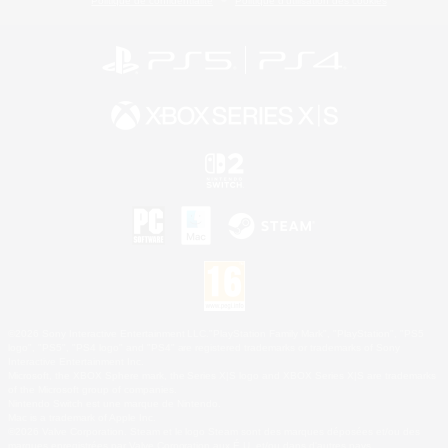
Politique de confidentialité
Politique d'utilisation des cookies
©2026 Sony Interactive Entertainment LLC."PlayStation Family Mark", "PlayStation", "PS5
logo", "PS5", "PS4 logo" and "PS4" are registered trademarks or trademarks of Sony
Interactive Entertainment Inc.
Microsoft, the XBOX Sphere mark, the Series X|S logo and XBOX Series X|S are trademarks
of the Microsoft group of companies.
Nintendo Switch est une marque de Nintendo.
Mac is a trademark of Apple Inc.
©2026 Valve Corporation. Steam et le logo Steam sont des marques déposées et/ou des
marques enregistrées par Valve Corporation aux É.U. et/ou dans d'autres pays.