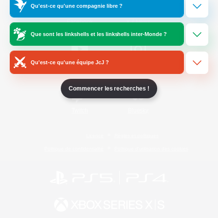
Qu'est-ce qu'une compagnie libre ?
/
Facebook
X
News
Que sont les linkshells et les linkshells inter-Monde ?
Qu'est-ce qu'une équipe JcJ ?
YouTube
Instagram
Commencer les recherches !
Twitch
Bluesky
Licence
Règles et politiques
Politique de confidentialité
Politique d'utilisation des cookies