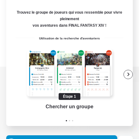
Trouvez le groupe de joueurs qui vous ressemble pour vivre
pleinement
vos aventures dans FINAL FANTASY XIV !
Utilisation de la recherche d'aventuriers
Version de bureau
Étape 1
Chercher un groupe
Prend
Télécharger le jeu
Informations officielles