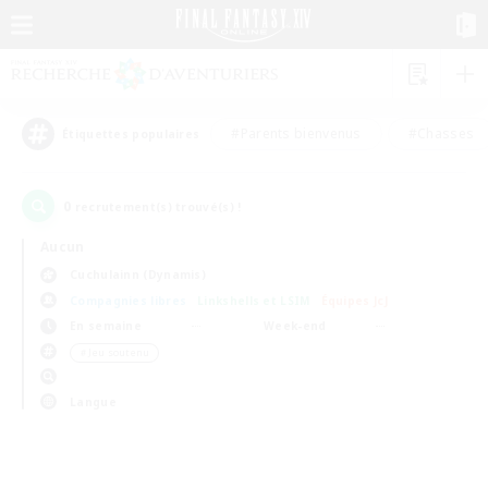
#Parents bienvenus
#Chasses
Étiquettes populaires
0
recrutement(s) trouvé(s) !
Aucun
Cuchulainn (Dynamis)
Compagnies libres
Linkshells et LSIM
Équipes JcJ
En semaine
Week-end
＃Jeu soutenu
Langue