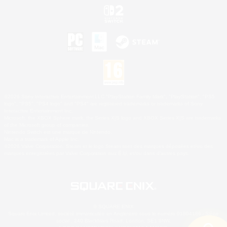
©2026 Sony Interactive Entertainment LLC."PlayStation Family Mark", "PlayStation", "PS5
logo", "PS5", "PS4 logo" and "PS4" are registered trademarks or trademarks of Sony
Interactive Entertainment Inc.
Microsoft, the XBOX Sphere mark, the Series X|S logo and XBOX Series X|S are trademarks
of the Microsoft group of companies.
Nintendo Switch est une marque de Nintendo.
Mac is a trademark of Apple Inc.
©2026 Valve Corporation. Steam et le logo Steam sont des marques déposées et/ou des
marques enregistrées par Valve Corporation aux É.U. et/ou dans d'autres pays.
© SQUARE ENIX
Square Enix Limited, société immatriculée en Angleterre sous le numéro 01804186 - Siège
social : 240 Blackfriars Road, London, SE1 8NW.