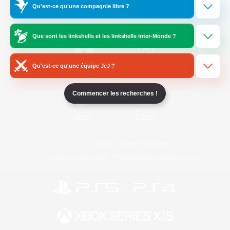
Qu'est-ce qu'une compagnie libre ?
/
Facebook
X
News
Que sont les linkshells et les linkshells inter-Monde ?
Qu'est-ce qu'une équipe JcJ ?
YouTube
Instagram
Commencer les recherches !
Twitch
Bluesky
Licence
Règles et politiques
Politique de confidentialité
Politique d'utilisation des cookies