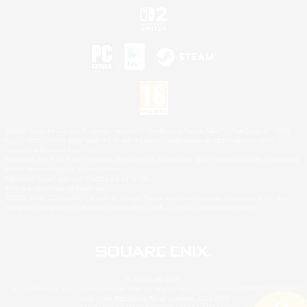
©2026 Sony Interactive Entertainment LLC."PlayStation Family Mark", "PlayStation", "PS5
logo", "PS5", "PS4 logo" and "PS4" are registered trademarks or trademarks of Sony
Interactive Entertainment Inc.
Microsoft, the XBOX Sphere mark, the Series X|S logo and XBOX Series X|S are trademarks
of the Microsoft group of companies.
Nintendo Switch est une marque de Nintendo.
Mac is a trademark of Apple Inc.
©2026 Valve Corporation. Steam et le logo Steam sont des marques déposées et/ou des
marques enregistrées par Valve Corporation aux É.U. et/ou dans d'autres pays.
© SQUARE ENIX
Square Enix Limited, société immatriculée en Angleterre sous le numéro 01804186 - Siège
social : 240 Blackfriars Road, London, SE1 8NW.