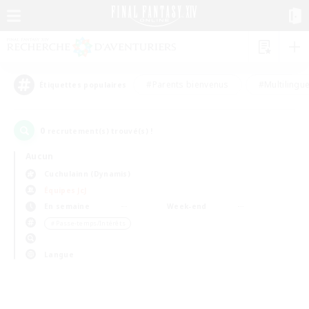
#Parents bienvenus
#Multilingu
Étiquettes populaires
0
recrutement(s) trouvé(s) !
Aucun
Cuchulainn (Dynamis)
Équipes JcJ
En semaine
Week-end
＃Passe-temps/Intérêts
Langue