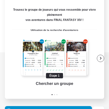
Trouvez le groupe de joueurs qui vous ressemble pour vivre
pleinement
vos aventures dans FINAL FANTASY XIV !
Utilisation de la recherche d'aventuriers
Version de bureau
Étape 1
Chercher un groupe
Prend
Télécharger le jeu
Informations officielles