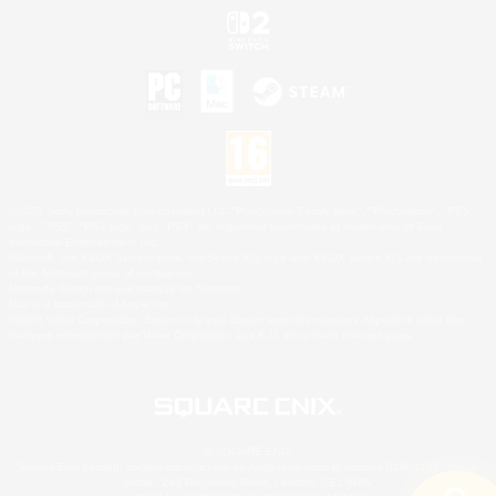
©2026 Sony Interactive Entertainment LLC."PlayStation Family Mark", "PlayStation", "PS5
logo", "PS5", "PS4 logo" and "PS4" are registered trademarks or trademarks of Sony
Interactive Entertainment Inc.
Microsoft, the XBOX Sphere mark, the Series X|S logo and XBOX Series X|S are trademarks
of the Microsoft group of companies.
Nintendo Switch est une marque de Nintendo.
Mac is a trademark of Apple Inc.
©2026 Valve Corporation. Steam et le logo Steam sont des marques déposées et/ou des
marques enregistrées par Valve Corporation aux É.U. et/ou dans d'autres pays.
© SQUARE ENIX
Square Enix Limited, société immatriculée en Angleterre sous le numéro 01804186 - Siège
social : 240 Blackfriars Road, London, SE1 8NW.