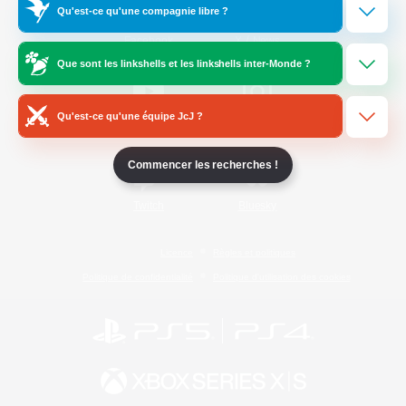
Qu'est-ce qu'une compagnie libre ?
/
Facebook
X
News
Que sont les linkshells et les linkshells inter-Monde ?
Qu'est-ce qu'une équipe JcJ ?
YouTube
Instagram
Commencer les recherches !
Twitch
Bluesky
Licence
Règles et politiques
Politique de confidentialité
Politique d'utilisation des cookies