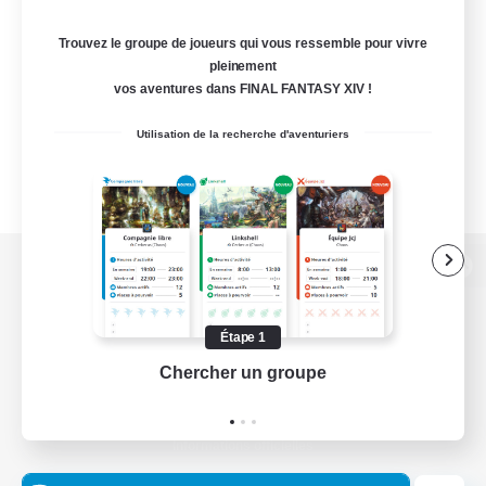
Trouvez le groupe de joueurs qui vous ressemble pour vivre
pleinement
vos aventures dans FINAL FANTASY XIV !
Utilisation de la recherche d'aventuriers
Version de bureau
Étape 1
Chercher un groupe
Prend
Télécharger le jeu
Informations officielles