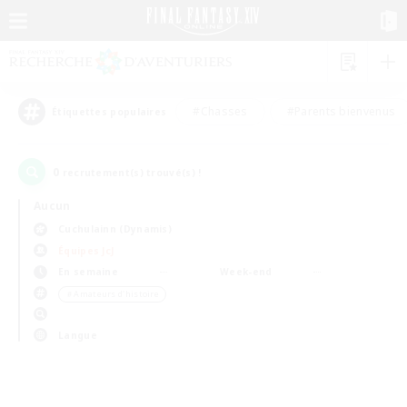
#Chasses
#Parents bienvenus
Étiquettes populaires
0
recrutement(s) trouvé(s) !
Aucun
Cuchulainn (Dynamis)
Équipes JcJ
En semaine
Week-end
＃Amateurs d'histoire
Langue