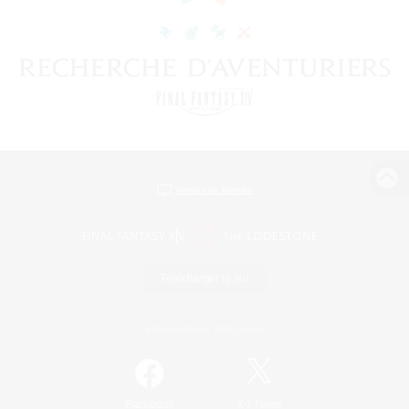
Version de bureau
Télécharger le jeu
Informations officielles
/
Facebook
X
News