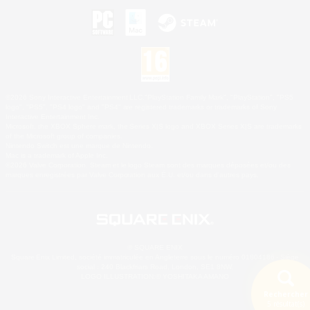
©2026 Sony Interactive Entertainment LLC."PlayStation Family Mark", "PlayStation", "PS5
logo", "PS5", "PS4 logo" and "PS4" are registered trademarks or trademarks of Sony
Interactive Entertainment Inc.
Microsoft, the XBOX Sphere mark, the Series X|S logo and XBOX Series X|S are trademarks
of the Microsoft group of companies.
Nintendo Switch est une marque de Nintendo.
Mac is a trademark of Apple Inc.
©2026 Valve Corporation. Steam et le logo Steam sont des marques déposées et/ou des
marques enregistrées par Valve Corporation aux É.U. et/ou dans d'autres pays.
© SQUARE ENIX
Square Enix Limited, société immatriculée en Angleterre sous le numéro 01804186 - Siège
social : 240 Blackfriars Road, London, SE1 8NW.
LOGO ILLUSTRATION:© YOSHITAKA AMANO
Rechercher
5 résultat(s)