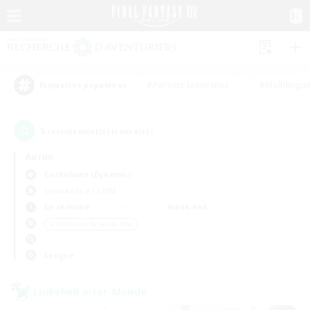
#Parents bienvenus
#Multilingu
Étiquettes populaires
5
recrutement(s) trouvé(s) !
Aucun
Cuchulainn (Dynamis)
Linkshells et LSIM
En semaine
Week-end
＃Amateurs de jeu de rôle
Langue
Linkshell inter-Monde